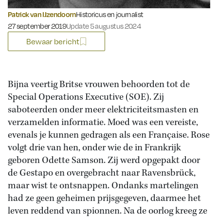
Patrick van IJzendoorn
Historicus en journalist
Gepubliceerd op:
27 september 2019
Update 5 augustus 2024
Bewaar bericht
Bijna veertig Britse vrouwen behoorden tot de
Special Operations Executive (SOE). Zij
saboteerden onder meer elektriciteitsmasten en
verzamelden informatie. Moed was een vereiste,
evenals je kunnen gedragen als een Française. Rose
volgt drie van hen, onder wie de in Frankrijk
geboren Odette Samson. Zij werd opgepakt door
de Gestapo en overgebracht naar Ravensbrück,
maar wist te ontsnappen. Ondanks martelingen
had ze geen geheimen prijsgegeven, daarmee het
leven reddend van spionnen. Na de oorlog kreeg ze