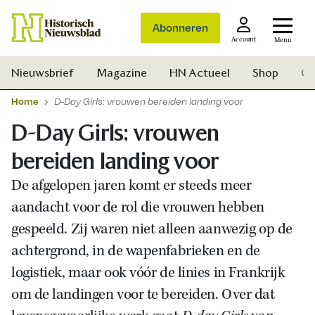
Abonneren
Account
Menu
Nieuwsbrief
Magazine
HN Actueel
Shop
Ge
Home
D-Day Girls: vrouwen bereiden landing voor
D-Day Girls: vrouwen
bereiden landing voor
De afgelopen jaren komt er steeds meer
aandacht voor de rol die vrouwen hebben
gespeeld. Zij waren niet alleen aanwezig op de
achtergrond, in de wapenfabrieken en de
logistiek, maar ook vóór de linies in Frankrijk
om de landingen voor te bereiden. Over dat
Zoek