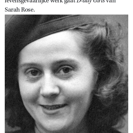
levensgevaarlijke werk gaat
D-day Girls
van
Sarah Rose.