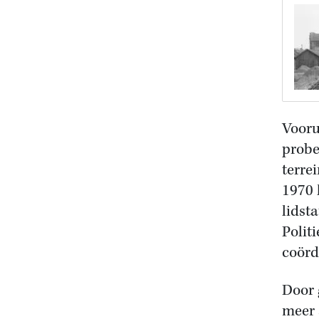
Vooru
probe
terre
1970 
lidst
Polit
coörd
Door 
meer 