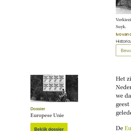
Verkiez
Suyk.
Ivo van
Historicu
Bewa
Het z
Neder
we da
geest
Dossier
geled
Europese Unie
De
Eu
Bekijk dossier