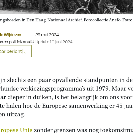
ingsborden in Den Haag. Nationaal Archief. Fotocollectie Anefo. Foto
Gepubliceerd op:
 de Wijdeven
29 mei 2024
s en politiek analist
Update 10 juni 2024
ar bericht
ijn slechts een paar opvallende standpunten in de
landse verkiezingsprogramma’s uit 1979. Maar v
ar dieper in duiken, is het belangrijk om ons voor
 te halen hoe de Europese samenwerking er 45 jaa
en uitzag.
ropese Unie
zonder grenzen was nog toekomstmu