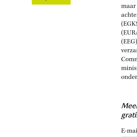
maar 
achte
(EGKS
(EUR
(EEG)
verz
Commi
minis
onder
Meer
grat
E-mai