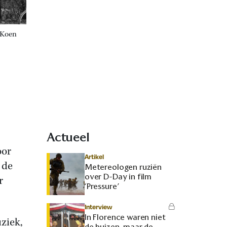
: Koen
Actueel
oor
Artikel
 de
Metereologen ruziën
over D-Day in film
r
‘Pressure’
Interview
In Florence waren niet
ziek,
de huizen, maar de