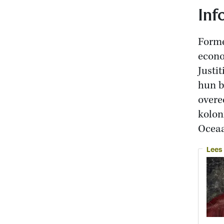
Inf
Forme
econo
Justi
hun b
overe
kolon
Oceaa
Lees