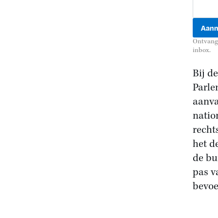
Ontvang 
inbox.
Bij d
Parle
aanva
natio
recht
het d
de bu
pas v
bevo