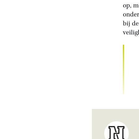
op, m
onder
bij d
veili