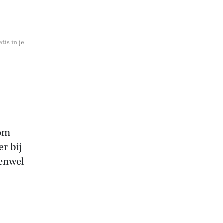
tis in je
 om
er bij
venwel