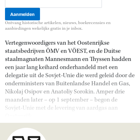
Ontvang historische artikelen, nieuws, boekrecensies en
aanbiedingen wekelijks gratis in je inbox.
Vertegenwoordigers van het Oostenrijkse
staatsbedrijven ÖMV en VÖEST, en de Duitse
staalmagnaten Mannesmann en Thyssen hadden
een jaar lang keihard onderhandeld met een
delegatie uit de Sovjet-Unie die werd geleid door de
onderministers van Buitenlandse Handel en Gas,
Nikolaj Osipov en Anatoliy Sorokin. Amper drie
maanden later – op 1 september – begon de
Sovjet-Unie met de levering van aardgas aan
Oostenrijk.