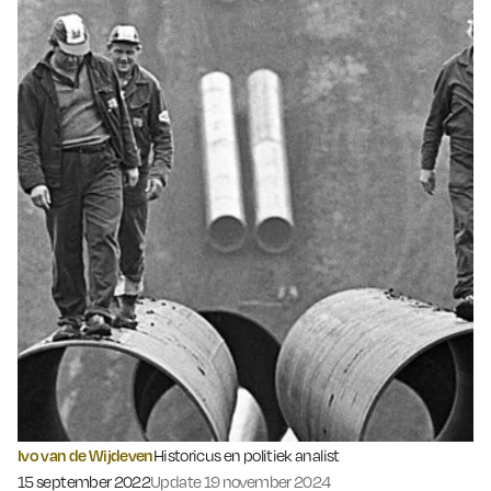
Ivo van de Wijdeven
Historicus en politiek analist
Gepubliceerd op:
15 september 2022
Update 19 november 2024