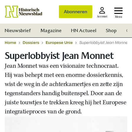
Abonneren
Account
Menu
Nieuwsbrief
Magazine
HN Actueel
Shop
Ge
Home
Dossiers
Europese Unie
Superlobbyist Jean Monnet
Superlobbyist Jean Monnet
Jean Monnet was een visionaire technocraat.
Hij was behept met een enorme dossierkennis,
wist de weg in de achterkamertjes en zette zijn
tegenstanders handig buitenspel. Door aan de
juiste touwtjes te trekken kreeg hij het Europese
integratieproces van de grond.
Zoek