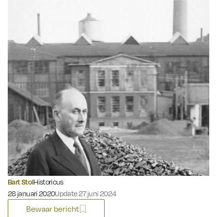
Bart Stol
Historicus
Gepubliceerd op:
28 januari 2020
Update 27 juni 2024
Bewaar bericht