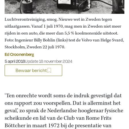
Luchtverontreiniging, smog. Nieuwe wet in Zweden tegen
uitlaatgassen. Vanaf 1 juli 1970, mag men in Zweden niet meer
rijden in een auto, die meer dan 5,5 % koolmonoxide uitstoot.
Foto: Ingenieur Billy Bohlin (links) test de Volvo van Helge Svard,
Stockholm, Zweden 22 juli 1970.
Ed Croonenberg
Gepubliceerd op:
5 april 2018
Update 18 november 2024
Bewaar bericht
‘Ten onrechte wordt soms de indruk gevestigd dat
ons rapport zou voorspellen. Dat is allerminst het
geval,’ zo sprak de Nederlandse hoogleraar fysische
scheikunde en lid van de Club van Rome Frits
Böttcher in maart 1972 bij de presentatie van