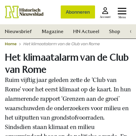
Abonneren
Account
Menu
Nieuwsbrief
Magazine
HN Actueel
Shop
Ge
Home
Het klimaatalarm van de Club van Rome
Het klimaatalarm van de Club
van Rome
Ruim vijftig jaar geleden zette de ‘Club van
Rome’ voor het eerst klimaat op de kaart. In hun
alarmerende rapport ‘Grenzen aan de groei’
waarschuwden de onderzoekers voor milieu en
het uitputten van grondstofvoorraden.
Sindsdien staan klimaat en milieu
Zoek