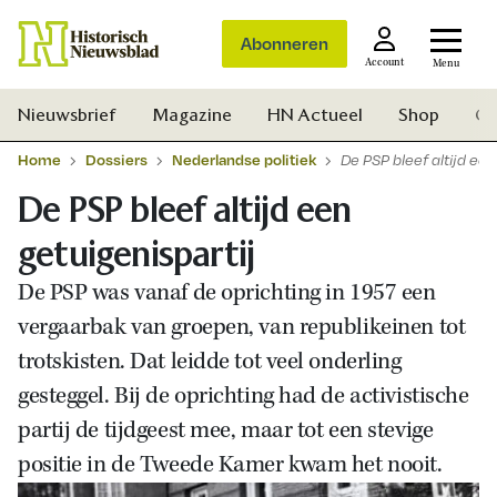
Abonneren
Account
Menu
Nieuwsbrief
Magazine
HN Actueel
Shop
Ge
Home
Dossiers
Nederlandse politiek
De PSP bleef altijd een
De PSP bleef altijd een
getuigenispartij
De PSP was vanaf de oprichting in 1957 een
vergaarbak van groepen, van republikeinen tot
trotskisten. Dat leidde tot veel onderling
gesteggel. Bij de oprichting had de activistische
partij de tijdgeest mee, maar tot een stevige
positie in de Tweede Kamer kwam het nooit.
Zoek