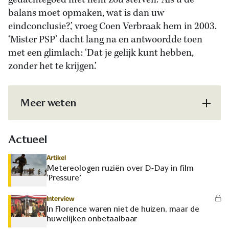
gedachtegoed met hem zou sterven. ‘Als u de
balans moet opmaken, wat is dan uw
eindconclusie?,’ vroeg Coen Verbraak hem in 2003.
‘Mister PSP’ dacht lang na en antwoordde toen
met een glimlach:
‘Dat je gelijk kunt hebben,
zonder het te krijgen.’
Meer weten
Actueel
Artikel
Metereologen ruziën over D-Day in film
‘Pressure’
Interview
In Florence waren niet de huizen, maar de
huwelijken onbetaalbaar