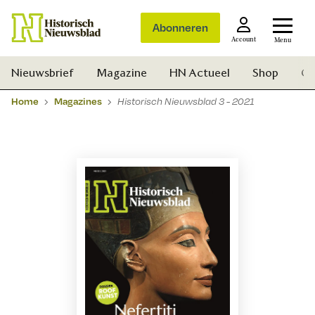
Abonneren
Account
Menu
Nieuwsbrief
Magazine
HN Actueel
Shop
Ge
Home
Magazines
Historisch Nieuwsblad 3 - 2021
Zoek