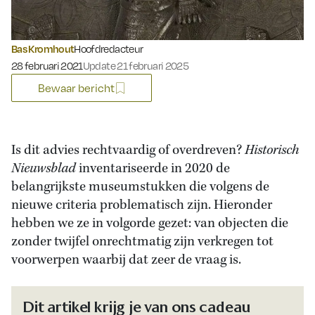
Bas Kromhout
Hoofdredacteur
Gepubliceerd op:
28 februari 2021
Update 21 februari 2025
Bewaar bericht
Is dit advies rechtvaardig of overdreven?
Historisch
Nieuwsblad
inventariseerde in 2020 de
belangrijkste museumstukken die volgens de
nieuwe criteria problematisch zijn. Hieronder
hebben we ze in volgorde gezet: van objecten die
zonder twijfel onrechtmatig zijn verkregen tot
voorwerpen waarbij dat zeer de vraag is.
Dit artikel krijg je van ons cadeau