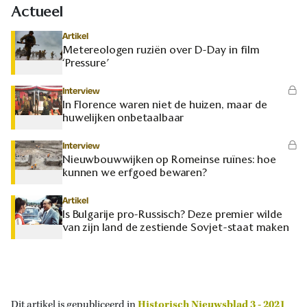
Actueel
Artikel
Metereologen ruziën over D-Day in film
‘Pressure’
Interview
In Florence waren niet de huizen, maar de
huwelijken onbetaalbaar
Interview
Nieuwbouwwijken op Romeinse ruïnes: hoe
kunnen we erfgoed bewaren?
Artikel
Is Bulgarije pro-Russisch? Deze premier wilde
van zijn land de zestiende Sovjet-staat maken
Dit artikel is gepubliceerd in
Historisch Nieuwsblad 3 - 2021