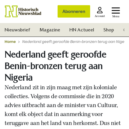
Abonneren
Account
Menu
Nieuwsbrief
Magazine
HN Actueel
Shop
Ge
Home
Nederland geeft geroofde Benin-bronzen terug aan Nigeria
Nederland geeft geroofde
Benin-bronzen terug aan
Nigeria
Nederland zit in zijn maag met zijn koloniale
collecties. Volgens de commissie die in 2020
advies uitbracht aan de minister van Cultuur,
komt elk object dat in aanmerking voor
teruggave aan het land van herkomst. Dus niet
Zoek