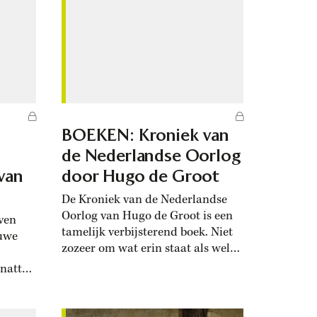
n de
gezelschap, onder wie
en...
buitenlandse gasten, bezocht
koningin Wilhelmina in
Apeldoorn. Ook werd...
BOEKEN: Kroniek van
de Nederlandse Oorlog
van
door Hugo de Groot
De Kroniek van de Nederlandse
Oorlog van Hugo de Groot is een
even
tamelijk verbijsterend boek. Niet
euwe
zozeer om wat erin staat als wel
om waar het geen blijk van geeft:
jnatten
inzicht en persoonlijkheid. Het
e,
boek dat Jan Waszink in vertaling
at niet
voorlegt en van een uitvoerig