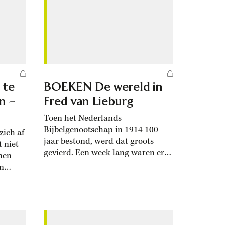
 te
BOEKEN De wereld in
jn –
Fred van Lieburg
Toen het Nederlands
Bijbelgenootschap in 1914 100
zich af
jaar bestond, werd dat groots
 niet
gevierd. Een week lang waren er
 men
tal van bijeenkomsten, onder
an
meer in de Amsterdamse Nieuwe
werkt
Kerk en het Concertgebouw.
t boek
Koningin-moeder Emma, sinds
t leven
1891 beschermvrouwe, gaf acte de
man
présence en een uitgelezen