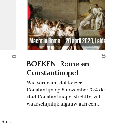
 maar
verhelderend nawoord heeft
n,
voorzien, is het eerste deel van
n
de...
en
BOEKEN: Rome en
Constantinopel
Wie verneemt dat keizer
Constantijn op 8 november 324 de
stad Constantinopel stichtte, zal
waarschijnlijk algauw aan een
soort Lelystad of Almere denken:
een compleet nieuwe stad op
. Soms
ongerept land. Maar het is beter
ngen
om Zoetermeer of Nieuwegein
rteld