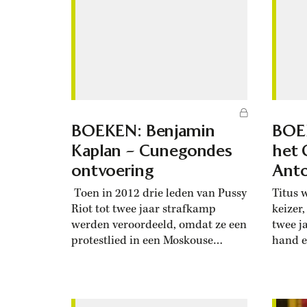
omdat de Revolutie van 1905
hem ui
inmiddels in volle gang was en
Buikhu
verbindingen verbroken waren. De
was in 
voorgaande week...
kledin
nozems
‘onmaa
BOEKEN: Benjamin
BOEK
Kaplan – Cunegondes
het 
ontvoering
Anto
Toen in 2012 drie leden van Pussy
Titus 
Riot tot twee jaar strafkamp
keizer,
werden veroordeeld, omdat ze een
twee j
protestlied in een Moskouse
hand e
kathedraal hadden aangeheven,
praktij
schreef Amnesty International dat
(delat
ze werden gestraft ‘omdat ze op
Dat ve
een vreedzame wijze gebruik
in zijn