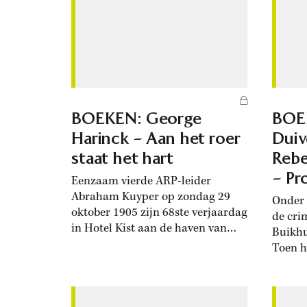
BOEKEN: George
BOEK
Harinck – Aan het roer
Duiv
staat het hart
Rebe
– Pr
Eenzaam vierde ARP-leider
Abraham Kuyper op zondag 29
Onder 
oktober 1905 zijn 68ste verjaardag
de cri
in Hotel Kist aan de haven van
Buikhu
Sebastopol op de Krim. De vorige
Toen h
dag was hij per boot vanuit
promo
Odessa gearriveerd.
van no
Verjaardagspost ontving hij niet,
krante