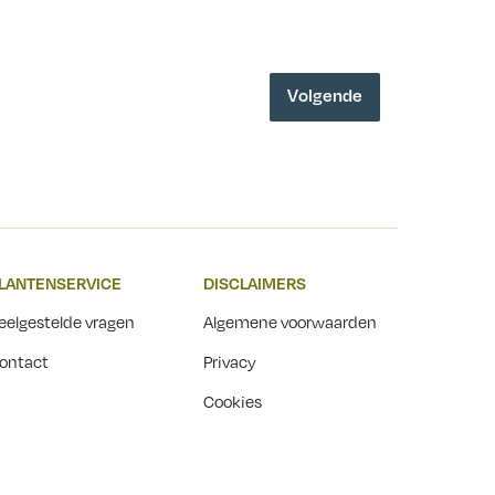
voor ogen te houden. Zoals daar
 hun
al een dorp lag – of zelfs twee
(Jutphaas en Vreeswijk)...
Volgende
eelden
eft,...
LANTENSERVICE
DISCLAIMERS
eelgestelde vragen
Algemene voorwaarden
ontact
Privacy
Cookies