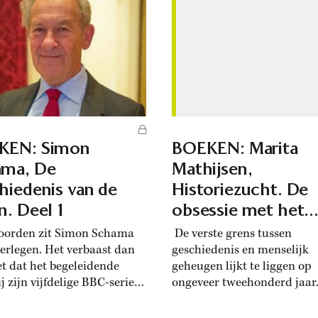
een of ander veelbelovend,
Vespasianus en broer
wazig idee waar mensen tie
anus. Van Hooff citeert
vijftien jaar geleden veel va
ens de...
verwachtten en dat sindsdi
geruisloos uit ons leven...
KEN: Simon
BOEKEN: Marita
ama, De
Mathijsen,
hiedenis van de
Historiezucht. De
n. Deel 1
obsessie met het
verleden in de
orden zit Simon Schama
De verste grens tussen
negentiende eeuw
verlegen. Het verbaast dan
geschiedenis en menselijk
et dat het begeleidende
geheugen lijkt te liggen op
j zijn vijfdelige BBC-serie
ongeveer tweehonderd jaar
e geschiedenis van de Joden
herinneren mensen zich di
eide tot twee delen,
die hun grootouders hun ve