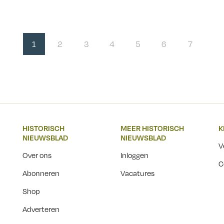
n het eerste nu voor ons
hebben en die zij weer van
Schama presenteert zich als
grootouders hadden. In
trokken lid van de Joodse
Historiezucht geeft Marita
schap. Jood zijn betekent
Mathijsen een aantal voorb
1
2
3
4
5
6
7
em woorden...
van zaken die ze van haar
grootvader of diens
generatiegenoten gehoord he
HISTORISCH
MEER HISTORISCH
K
NIEUWSBLAD
NIEUWSBLAD
V
Over ons
Inloggen
C
Abonneren
Vacatures
Shop
Adverteren