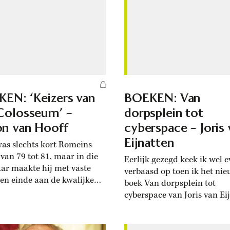
Fritz Conijn (1923-1944) va
tgevonden ‘provo’. Omdat
namen. In goed 260 bladzijd
isen niet geïnteresseerd
de ‘haardos’ of de
gkeuze van de bestudeerde
, maar wel in hun
tschappelijke’ gedrag,...
EN: ‘Keizers van
BOEKEN: Van
Colosseum’ –
dorpsplein tot
n van Hooff
cyberspace – Joris 
Eijnatten
was slechts kort Romeins
 van 79 tot 81, maar in die
Eerlijk gezegd keek ik wel 
aar maakte hij met vaste
verbaasd op toen ik het ni
en einde aan de kwalijke
boek Van dorpsplein tot
ken van allerlei verklikkers
cyberspace van Joris van Ei
ores) en hun achtermannen.
in handen kreeg. Cyberspac
rtelt Antoon van Hooff ons
bestaat dat dan nog? Was d
 boek over Titus, diens