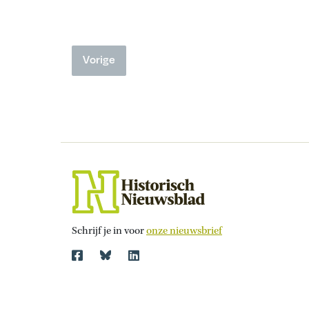
‘inspirerende boeken’, waaronder
waarva
de Koran en de Bijbel, onder
ligt. 
handbereik van de voorzitter
een be
Vorige
stond, maar hij vond het ‘vreemd
gemeen
dat nog niemand uit...
voor h
Schrijf je in voor
onze nieuwsbrief