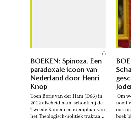
hadden gemaakt van hun vrijheid
vader 
van meningsuiting’. Amnesty had
Domiti
natuurlijk groot gelijk dat het
vervolg
vonnis buitensporig...
BOEKEN: Spinoza. Een
BOE
paradoxale icoon van
Sch
Nederland door Henri
gesc
Knop
Jode
Toen Boris van der Ham (D66) in
Om wo
2012 afscheid nam, schonk hij de
nooit 
Tweede Kamer een exemplaar van
ook ni
het Theologisch-politiek traktaat
boek bi
van Spinoza (1632-1677). Het was
over d
hem opgevallen dat er een aantal
uitgro