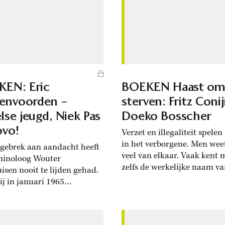
EN: Eric
BOEKEN Haast om
envoorden –
sterven: Fritz Coni
lse jeugd, Niek Pas
Doeko Bosscher
ovo!
Verzet en illegaliteit spelen 
in het verborgene. Men weet
gebrek aan aandacht heeft
veel van elkaar. Vaak kent
minoloog Wouter
zelfs de werkelijke naam v
isen nooit te lijden gehad.
lieden met wie men samen
ij in januari 1965
niet. Toch wemelt het in he
veerde op Achtergronden
van Doeko Bosscher over he
zemgedrag, stonden de
van de Alkmaarse verzets
n meteen vol van de door