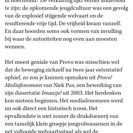
in Roermond? De verklaring lijkt eerder andersom
te zijn: de opkomende jeugdcultuur was een gevolg
van de explosief stijgende welvaart en de
resulterende vrije tijd. De vrijheid kwam vanzelf.
En daar hoorden soms ook vormen van invulling
bij waar de autoriteiten nog even aan moesten
wennen.
Het meest geniale van Provo was misschien wel
dat de beweging zichzelf na twee jaar ostentatief
ophief, zo zou je kunnen opmaken uit
Provo!
Mediafenomeen
van Niek Pas, een bewerking van
zijn dissertatie
Imaazje!
uit 2003. Het herdenken
kon meteen beginnen. Het mediafenomeen werd
nu ook direct een historisch icoon. Het
opvallendste is niet zozeer de drukdoenerij van
een tamelijk klein groepje jongvolwassenen in de
net voltooide welvaartsstaat als wel de