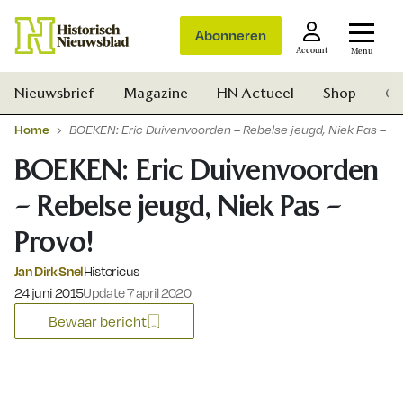
Abonneren
Account
Menu
Nieuwsbrief
Magazine
HN Actueel
Shop
Ge
Home
BOEKEN: Eric Duivenvoorden – Rebelse jeugd, Niek Pas – Pr
BOEKEN: Eric Duivenvoorden
– Rebelse jeugd, Niek Pas –
Provo!
Jan Dirk Snel
Historicus
Gepubliceerd op:
24 juni 2015
Update 7 april 2020
Bewaar bericht
Zoek