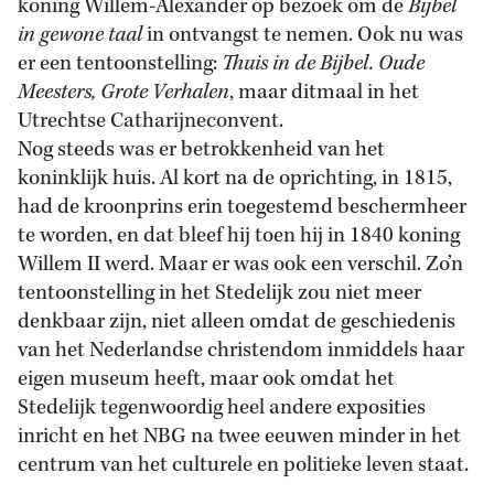
koning Willem-Alexander op bezoek om de
Bijbel
in gewone taal
in ontvangst te nemen. Ook nu was
er een tentoonstelling:
Thuis in de Bijbel. Oude
Meesters, Grote Verhalen
, maar ditmaal in het
Utrechtse Catharijneconvent.
Nog steeds was er betrokkenheid van het
koninklijk huis. Al kort na de oprichting, in 1815,
had de kroonprins erin toegestemd beschermheer
te worden, en dat bleef hij toen hij in 1840 koning
Willem II werd. Maar er was ook een verschil. Zo’n
tentoonstelling in het Stedelijk zou niet meer
denkbaar zijn, niet alleen omdat de geschiedenis
van het Nederlandse christendom inmiddels haar
eigen museum heeft, maar ook omdat het
Stedelijk tegenwoordig heel andere exposities
inricht en het NBG na twee eeuwen minder in het
centrum van het culturele en politieke leven staat.