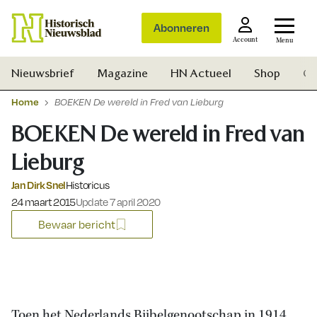
Abonneren
Account
Menu
Nieuwsbrief
Magazine
HN Actueel
Shop
Ge
Home
BOEKEN De wereld in Fred van Lieburg
BOEKEN De wereld in Fred van
Lieburg
Jan Dirk Snel
Historicus
Gepubliceerd op:
24 maart 2015
Update 7 april 2020
Bewaar bericht
Zoek
Toen het Nederlands Bijbelgenootschap in 1914