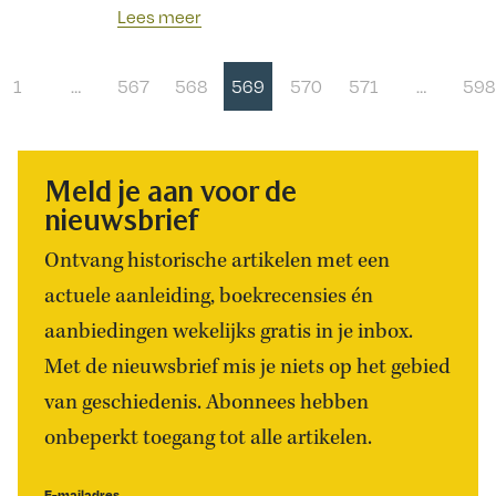
1972-1989 door Floribert Baudet
Lees meer
1
…
567
568
569
570
571
…
598
Meld je aan voor de
nieuwsbrief
Ontvang historische artikelen met een
actuele aanleiding, boekrecensies én
aanbiedingen wekelijks gratis in je inbox.
Met de nieuwsbrief mis je niets op het gebied
van geschiedenis. Abonnees hebben
onbeperkt toegang tot alle artikelen.
E-mailadres