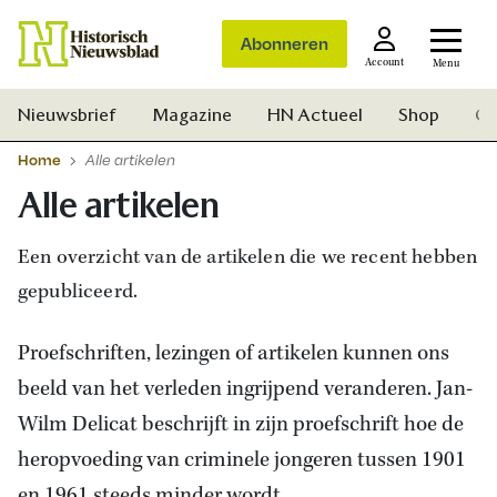
Abonneren
Account
Menu
Nieuwsbrief
Magazine
HN Actueel
Shop
Ge
Home
Alle artikelen
Alle artikelen
Een overzicht van de artikelen die we recent hebben
gepubliceerd.
Proefschriften, lezingen of artikelen kunnen ons
beeld van het verleden ingrijpend veranderen. Jan-
Wilm Delicat beschrijft in zijn proefschrift hoe de
heropvoeding van criminele jongeren tussen 1901
Zoek
en 1961 steeds minder wordt.