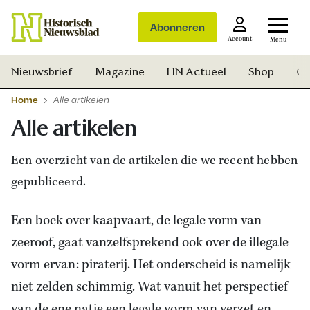
Abonneren
Account
Menu
Nieuwsbrief
Magazine
HN Actueel
Shop
Ge
Home
Alle artikelen
Alle artikelen
Een overzicht van de artikelen die we recent hebben
gepubliceerd.
Een boek over kaapvaart, de legale vorm van
zeeroof, gaat vanzelfsprekend ook over de illegale
vorm ervan: piraterij. Het onderscheid is namelijk
niet zelden schimmig. Wat vanuit het perspectief
Zoek
van de ene natie een legale vorm van verzet en