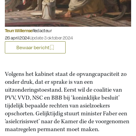
Teun Willemse
Redacteur
Gepubliceerd op:
26 april 2024
Update 3 oktober 2024
Bewaar bericht
Volgens het kabinet staat de opvangcapaciteit zo
onder druk, dat er sprake is van een
uitzonderingstoestand. Eerst wil de coalitie van
PVV, VVD, NSC en BBB bij ‘koninklijke besluit’
tijdelijk bepaalde rechten van asielzoekers
opschorten. Gelijktijdig stuurt minister Faber een
‘asielcrisiswet’ naar de Kamer die de voorgenomen
maatregelen permanent moet maken.