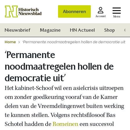
Abonneren
Account
Menu
Nieuwsbrief
Magazine
HN Actueel
Shop
Ge
Home
‘Permanente noodmaatregelen hollen de democratie uit’
‘Permanente
noodmaatregelen hollen de
democratie uit’
Het kabinet-Schoof wil een asielcrisis uitroepen
om zonder goedkeuring vooraf van de Kamer
delen van de Vreemdelingenwet buiten werking
te kunnen stellen. Volgens rechtsfilosoof Bas
Schotel hadden de
Romeinen
een succesvol
Zoek