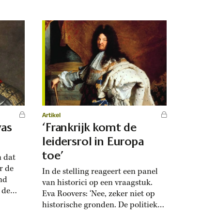
(1869-1952), die ze bewondert om
en
haar passie, talenten en
boek,
doorzettingsvermogen. Wanneer
oor het
maakte u kennis met Henriëtte
ss op
Roland Holst? ‘Haar literaire werk
ken ik...
Artikel
was
‘Frankrijk komt de
leidersrol in Europa
toe’
 dat
r de
In de stelling reageert een panel
nd
van historici op een vraagstuk.
 de
Eva Roovers: ‘Nee, zeker niet op
ebben
historische gronden. De politieke
tellen.
kracht van Frankrijk was