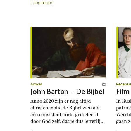
Lees meer
Tweede
verdachten het goedlachse meisje
snelwe
uit Ivoorkust ervan dat ze door de
Zijn cv
duivel bezeten was. Het kwam als
Ten Bo
een verrassing dat het moderne
NSB. T
Londen het decor kon zijn van
Huinin
zoiets oneigentijds...
Artikel
Recensi
John Barton – De Bijbel
Film
Anno 2020 zijn er nog altijd
In Rus
christenen die de Bijbel zien als
patrio
één consistent boek, gedicteerd
Wereld
door God zelf, dat je dus letterlijk
gaan z
moet nemen. Tegelijkertijd zijn er
Ze ton