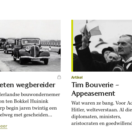
eet van Bergen, zijn
Maar dat blijkt een pr-stun
n afhankelijk van de grillen
was deze handlanger van d
 centrale bankiers. Dit
Spanjaarden werkelijk?
 is exclusief voor abonnees
 het heden, begin bij het
n: met...
Artikel
eten wegbereider
Tim Bouverie –
Appeasement
derlandse bouwondernemer
n ten Bokkel Huinink
Wat waren ze bang. Voor Ad
rp begin jaren twintig een
Hitler, welteverstaan. Al die
elweg met gescheiden
diplomaten, ministers,
n. Met dit idee liep hij
aristocraten en goedwillen
eer
ationaal voorop. Maar na de
waren op één ding uit: een