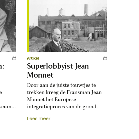
Artikel
n:
Superlobbyist Jean
Monnet
Door aan de juiste touwtjes te
e
trekken kreeg de Fransman Jean
Monnet het Europese
useum
integratieproces van de grond.
en
Lees meer
periode
erm
n beeld