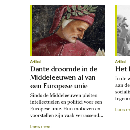
de rij
door hem beïnvloed. Vanaf het
armoed
moment dat Het Lam Gods in
1432 wordt getoond in de St.
Baafskathedraal in Gent, is Jan
van Eyck beroemd....
Artikel
Artikel
Dante droomde in de
Het 
Middeleeuwen al van
In de 
een Europese unie
aan de
social
Sinds de Middeleeuwen pleiten
tegeno
intellectuelen en politici voor een
kanten
Europese unie. Hun motieven en
Lees m
soldat
voorstellen zijn vaak verrassend
hadden
actueel, zoals blijkt uit de idealen
Wel sn
Lees meer
van zes vroege eurofielen. Dante