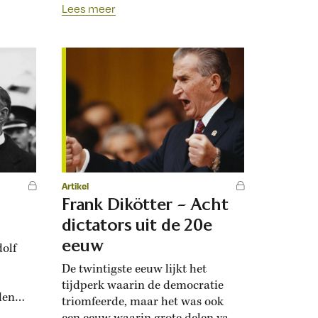
Lees meer
t. Wie
doorgaans gebaseerd op louter de
e
wil tot macht – om met Nietzsche
te spreken. De macht van
Lodewijk XIV betekende
absolutisme, de macht van
Napoleon expansiedrift. De Franse
Revolutie bracht nationalisme...
Artikel
Frank Dikötter – Acht
dictators uit de 20e
eeuw
olf
De twintigste eeuw lijkt het
tijdperk waarin de democratie
den
triomfeerde, maar het was ook