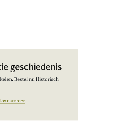
 waren.
e
n het
mschel
nen
tie geschiedenis
kelen. Bestel nu Historisch
) los nummer