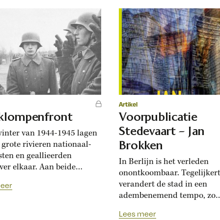
 moest staan en de
op van feest en geluk, een b
e...
van ‘ze leefden nog lang en
gelukkig’....
Artikel
klompenfront
Voorpublicatie
Stedevaart – Jan
winter van 1944-1945 lagen
Brokken
 grote rivieren nationaal-
isten en geallieerden
In Berlijn is het verleden
ver elkaar. Aan beide
onontkoombaar. Tegelijkert
 vochten Nederlandse
verandert de stad in een
eer
en mee. Werkelijk effect
adembenemend tempo, zo
 hun inspanningen niet.
constateert Jan Brokken, di
euvelde een deel van hen –
Lees meer
vaak op bezoek was. Berlijn