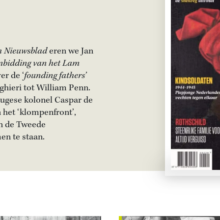
ch Nieuwsblad
eren we Jan
nbidding van het Lam
er de ‘
founding fathers’
hieri tot William Penn.
rtugese kolonel Caspar de
n het ‘klompenfront’,
an de Tweede
en te staan.