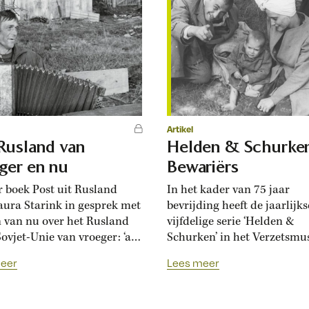
Artikel
Rusland van
Helden & Schurke
ger en nu
Bewariërs
r boek Post uit Rusland
In het kader van 75 jaar
aura Starink in gesprek met
bevrijding heeft de jaarlijks
 van nu over het Rusland
vijfdelige serie ‘Helden &
ovjet-Unie van vroeger: ‘als
Schurken’ in het Verzetsm
 zeggen “vroeger was alles
dit jaar als thema ‘Bevrijd, 
eer
Lees meer
, dan weet ik nog maar al te
toen…’, over de rechteloze 
at toen ik in Leningrad
vlak na de bevrijding. De t
rde, iedereen overal voor in
‘bevrijding’ roept al snel ee