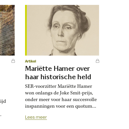
eeld
Artikel
Mariëtte Hamer over
haar historische held
SER-voorzitter Mariëtte Hamer
won onlangs de Joke Smit-prijs,
onder meer voor haar succesvolle
ijd
inspanningen voor een quotum
voor topvrouwen. Ze werd
Lees meer
geïnspireerd door dichteres en
e er
socialiste Henriëtte Roland Holst
 is een