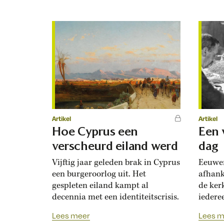
kinder
Alighieri Grote en kleine
wringt
conflicten verscheurden het
landsc
Europa van de Florentijnse
haast. 
dichter en politicus Dante
Alighieri (1265-1321). Baronnen,
hertogen en koningen bevochten
elkaar, evenals stadstaten. De...
Artikel
Artikel
Hoe Cyprus een
Een 
verscheurd eiland werd
dag
Vijftig jaar geleden brak in Cyprus
Eeuwen
een burgeroorlog uit. Het
afhank
gespleten eiland kampt al
de ker
decennia met een identiteitscrisis.
iedere
een pe
Lees meer
Lees m
hoogte