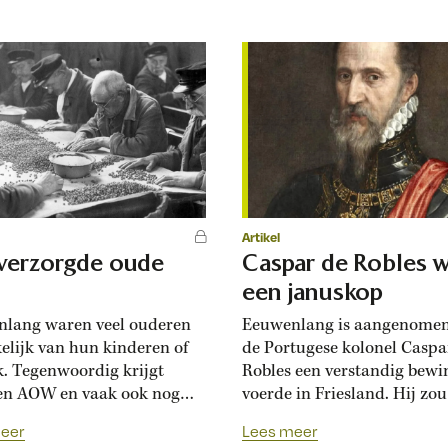
en vaak nog. ‘De Rijn
van de 22 steden die Brokk
 zich door het nachtelijk
beschrijft in zijn nieuwste 
hap. De golven hebben
Stedevaart. Berlijn zag ik v
Het water is...
eerst toen ik bij Günter Gra
bezoek ging. Ik zou...
Artikel
verzorgde oude
Caspar de Robles 
een januskop
lang waren veel ouderen
Eeuwenlang is aangenomen
elijk van hun kinderen of
de Portugese kolonel Caspa
k. Tegenwoordig krijgt
Robles een verstandig bewi
en AOW en vaak ook nog
voerde in Friesland. Hij zou
nsioen. Maar voor de
ruziënde Friezen in 1574 h
eer
Lees meer
 daarvan, zo constateert
geholpen hun dijken te hers