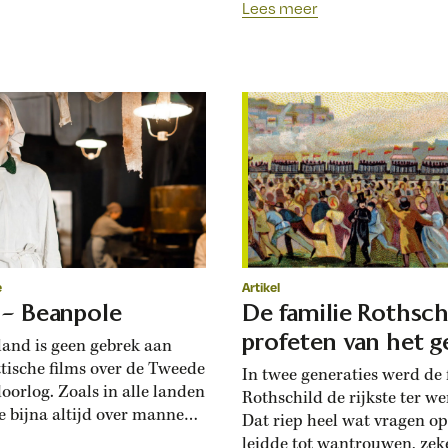
Lees meer
 Wereldoorlog raakte de
confrontatie met nazi-Duit
gpionier in vergetelheid.
vermijden, uit angst een oor
 vertoonde een lelijke kras:
ontketenen. De herinnering
kkel was lid geweest van de
het lijden in de Eerste
oen Samuel ten Bokkel
Wereldoorlog (‘Dit nooit mee
k eind 1919 een...
was nog te vers. Niet in de l
plaats in Engeland, waar...
e
Artikel
 – Beanpole
De familie Rothsch
profeten van het g
land is geen gebrek aan
ttische films over de Tweede
In twee generaties werd de 
oorlog. Zoals in alle landen
Rothschild de rijkste ter we
e bijna altijd over mannen.
Dat riep heel wat vragen op
en heldhaftige soldaten, die
leidde tot wantrouwen, zek