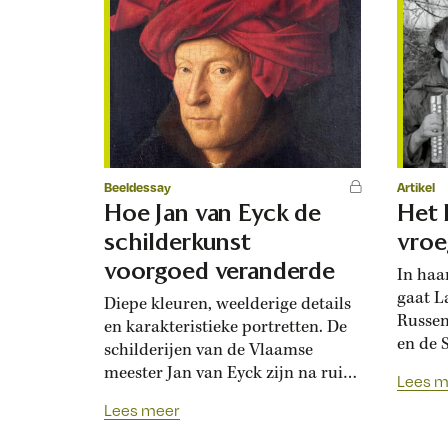
Beeldessay
Artikel
Hoe Jan van Eyck de
Het 
schilderkunst
vroe
voorgoed veranderde
In haa
gaat L
Diepe kleuren, weelderige details
Russen
en karakteristieke portretten. De
en de S
schilderijen van de Vlaamse
mensen
meester Jan van Eyck zijn na ruim
Lees m
beter”
600 jaar nog steeds
Lees meer
goed d
overrompelend. Generaties
studee
kunstenaars in heel Europa zijn