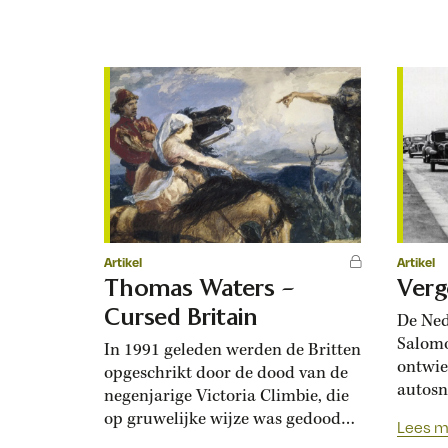
Annegr
oudere
van de
artikel
Begrijp
verlede
Artikel
Artikel
Thomas Waters –
Verg
Cursed Britain
De Ne
Salomo
In 1991 geleden werden de Britten
ontwie
opgeschrikt door de dood van de
autosn
negenjarige Victoria Climbie, die
rijbane
op gruwelijke wijze was gedood
Lees m
intern
door twee familieleden. Ze