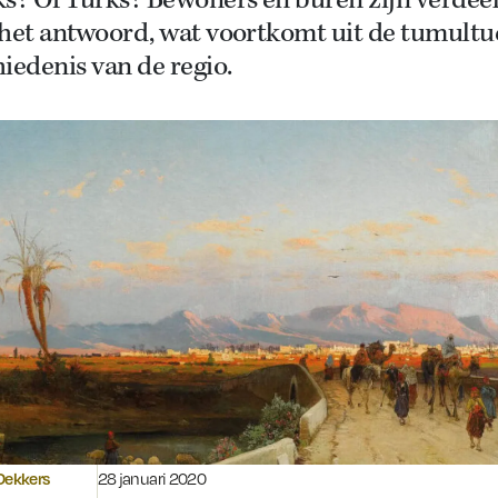
ks? Of Turks? Bewoners en buren zijn verdee
 het antwoord, wat voortkomt uit de tumult
iedenis van de regio.
Gepubliceerd op:
Dekkers
28 januari 2020