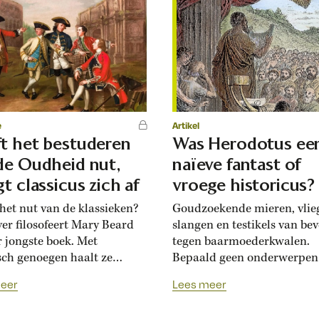
e
Artikel
t het bestuderen
Was Herodotus ee
de Oudheid nut,
naïeve fantast of
gt classicus zich af
vroege historicus?
 het nut van de klassieken?
Goudzoekende mieren, vlie
er filosofeert Mary Beard
slangen en testikels van bev
r jongste boek. Met
tegen baarmoederkwalen.
sch genoegen haalt ze
Bepaald geen onderwerpen
s onderuit. Wie Athene als
een standaard geschiedvers
eer
Lees meer
mat van de moderne
toch komen ze voor in de
atie ziet, vergeet maar al
Historiën van Herodotus.