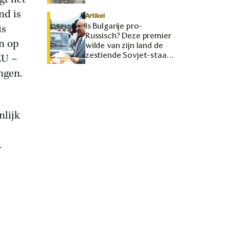
nd is
Artikel
Is Bulgarije pro-
is
Russisch? Deze premier
n op
wilde van zijn land de
zestiende Sovjet-staat
EU –
maken
ngen.
nlijk
.