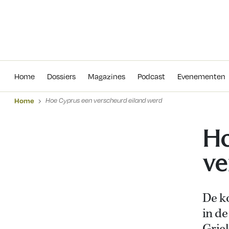
Home
Dossiers
Magazines
Podcas
Home
Dossiers
Magazines
Podcast
Evenementen
Home
Hoe Cyprus een verscheurd eiland werd
Ho
ve
De ko
in de