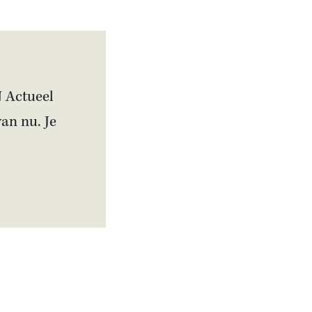
N Actueel
van nu. Je