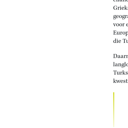
Griek
geogr
voor 
Europ
die T
Daarm
langl
Turks
kwest