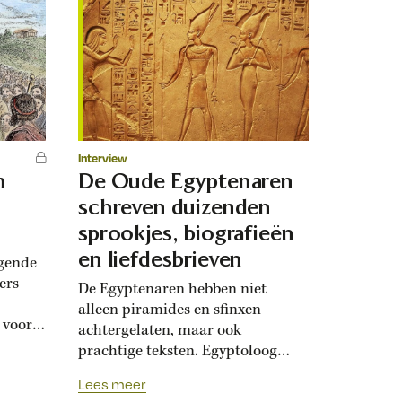
Interview
n
De Oude Egyptenaren
schreven duizenden
sprookjes, biografieën
en liefdesbrieven
gende
ers
De Egyptenaren hebben niet
alleen piramides en sfinxen
 voor
achtergelaten, maar ook
lag,
prachtige teksten. Egyptoloog
Hans Schneider was zes jaar bezig
Lees meer
 Waarom
om honderden oudegyptische