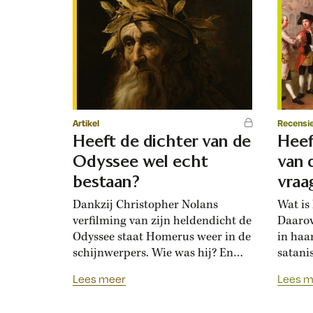
Artikel
Recensi
Heeft de dichter van de
Heef
Odyssee wel echt
van 
bestaan?
vraa
Dankzij Christopher Nolans
Wat is
verfilming van zijn heldendicht de
Daarov
Odyssee staat Homerus weer in de
in haa
schijnwerpers. Wie was hij? En
satani
heeft hij het wereldberoemde
cliché
Lees meer
Lees m
verhaal over de omzwervingen
baker
van Odysseus wel zelf bedacht en
democr