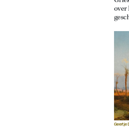
Grie
over
gesch
Geertje 