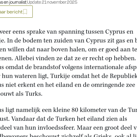
s en journalist
Update 21 november 2025
ar bericht
 weer eens sprake van spanning tussen Cyprus en
je. In de bodem ten zuiden van Cyprus zit gas en 
jen willen dat naar boven halen, om er goed aan t
enen. Allebei vinden ze dat ze er recht op hebben.
s omdat de brandstof volgens internationale afs
 hun wateren ligt, Turkije omdat het de Republie
s niet erkent en het eiland en de omringende zee
ouwt als Turks.
s ligt namelijk een kleine 80 kilometer van de Tu
ust. Vandaar dat de Turken het eiland zien als
deel van hun invloedssfeer. Maar een groot deel 
dbewoners beschouwt zichzelf als Grieks, ook al li