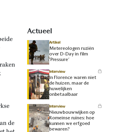
Actueel
beide
Artikel
e
Metereologen ruziën
over D-Day in film
‘Pressure’
praken
Interview
k
In Florence waren niet
de huizen, maar de
huwelijken
onbetaalbaar
rkse
Interview
Nieuwbouwwijken op
Romeinse ruïnes: hoe
van de
kunnen we erfgoed
bewaren?
gt het