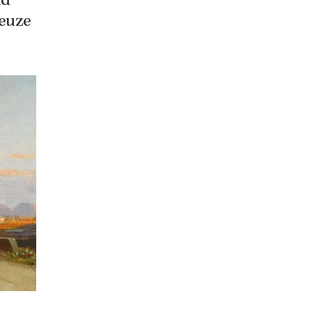
ld
ueuze