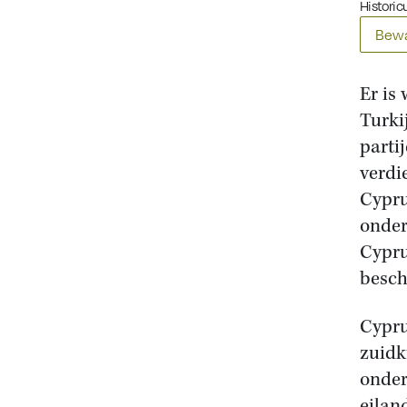
Historicu
Bewa
Er is
Turki
parti
verdi
Cypru
onder
Cypru
besch
Cypru
zuidk
onder
eilan