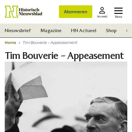
Abonneren
Account
Menu
Nieuwsbrief
Magazine
HN Actueel
Shop
Ge
Home
Tim Bouverie – Appeasement
Tim Bouverie – Appeasement
Zoek