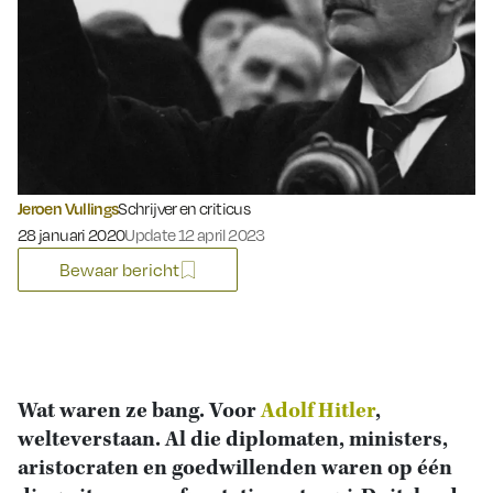
Jeroen Vullings
Schrijver en criticus
Gepubliceerd op:
28 januari 2020
Update 12 april 2023
Bewaar bericht
Wat waren ze bang. Voor
Adolf Hitler
,
welteverstaan. Al die diplomaten, ministers,
aristocraten en goedwillenden waren op één