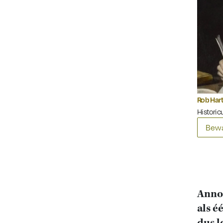
Rob Har
Historicu
Bewa
Anno 
als é