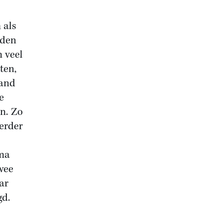
 als
rden
 veel
ten,
Land
e
en. Zo
verder
gma
wee
ar
gd.