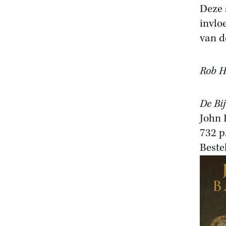
Deze 
invlo
van d
Rob Ha
De Bij
John 
732 p.
Beste