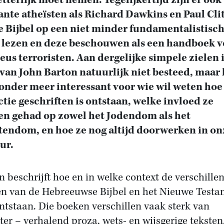
etterlijk moet nemen. Tegelijkertijd zijn er ook
ante atheïsten als Richard Dawkins en Paul Cli
e Bijbel op een niet minder fundamentalistisc
 lezen en deze beschouwen als een handboek v
ieus terroristen. Aan dergelijke simpele zielen i
van John Barton natuurlijk niet besteed, maar h
onder meer interessant voor wie wil weten hoe
ctie geschriften is ontstaan, welke invloed ze
n gehad op zowel het Jodendom als het
tendom, en hoe ze nog altijd doorwerken in on
ur.
n beschrijft hoe en in welke context de verschille
n van de Hebreeuwse Bijbel en het Nieuwe Testa
ontstaan. Die boeken verschillen vaak sterk van
ter – verhalend proza, wets- en wijsgerige teksten