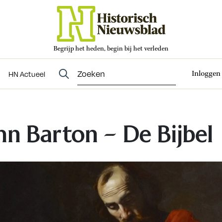
Begrijp het heden, begin bij het verleden
Abonneren
t
Evenementen
HN Actueel
Inloggen
HN Actueel
hn Barton – De Bijbel