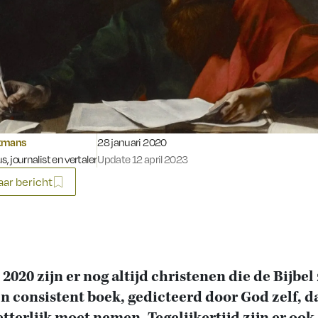
Gepubliceerd op:
tmans
28 januari 2020
s, journalist en vertaler
Update 12 april 2023
ar bericht
2020 zijn er nog altijd christenen die de Bijbel
én consistent boek, gedicteerd door God zelf, da