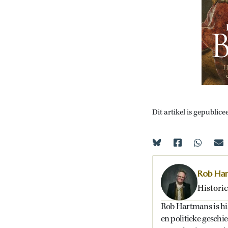
Dit artikel is gepublice
Rob Ha
Historic
Rob Hartmans is hist
en politieke geschi