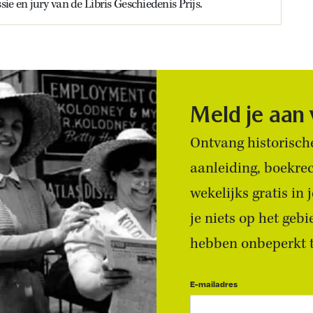
ie en jury van de Libris Geschiedenis Prijs.
Meld je aan
Ontvang historische
aanleiding, boekre
wekelijks gratis in
je niets op het geb
hebben onbeperkt to
E-mailadres