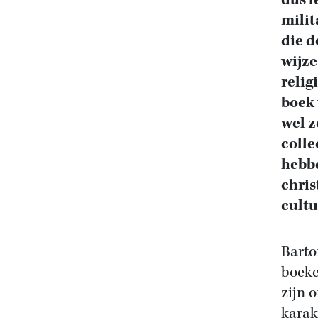
dus l
milit
die d
wijze
relig
boek 
wel z
colle
hebbe
chris
cultu
Barto
boeke
zijn 
karak