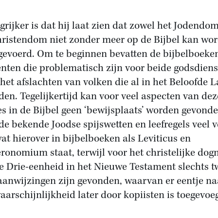
grijker is dat hij laat zien dat zowel het Jodendom
hristendom niet zonder meer op de Bijbel kan wo
gevoerd. Om te beginnen bevatten de bijbelboeken
nten die problematisch zijn voor beide godsdiens
 het afslachten van volken die al in het Beloofde 
en. Tegelijkertijd kan voor veel aspecten van dez
ies in de Bijbel geen ‘bewijsplaats’ worden gevond
de bekende Joodse spijswetten en leefregels veel 
at hierover in bijbelboeken als Leviticus en
ronomium staat, terwijl voor het christelijke do
e Drie-eenheid in het Nieuwe Testament slechts t
aanwijzingen zijn gevonden, waarvan er eentje na
waarschijnlijkheid later door kopiisten is toegevoe