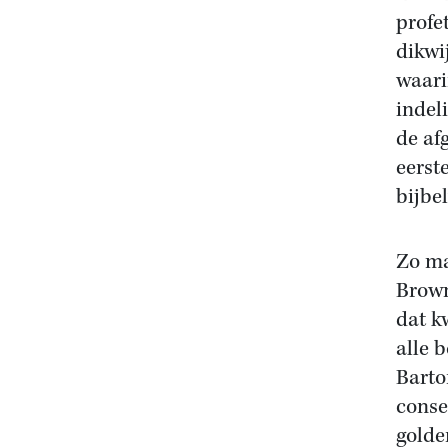
profe
dikwi
waari
indel
de af
eerst
bijbe
Zo ma
Brow
dat k
alle 
Barto
conse
golde