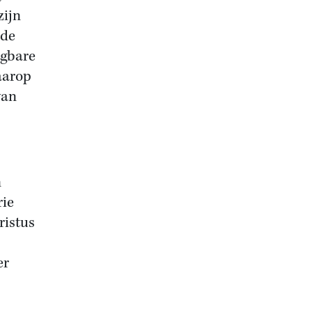
zijn
rde
ngbare
waarop
van
n
rie
ristus
er