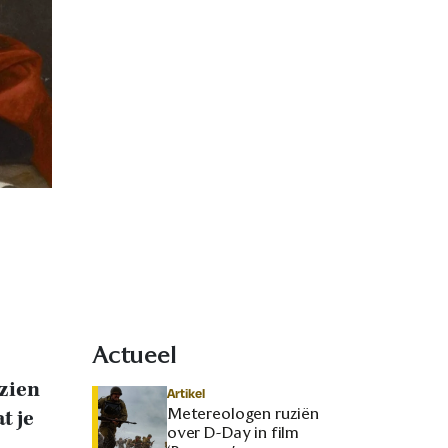
Actueel
 zien
Artikel
Metereologen ruziën
t je
over D-Day in film