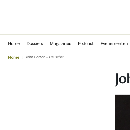
Home
Dossiers
Magazines
Podcas
Home
Dossiers
Magazines
Podcast
Evenementen
Home
John Barton – De Bijbel
Jo