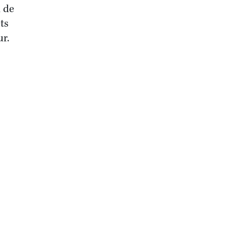
n de
ts
ur.