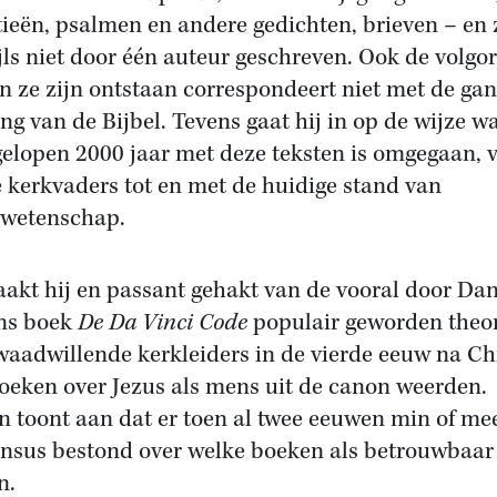
tieën, psalmen en andere gedichten, brieven – en 
jls niet door één auteur geschreven. Ook de volgo
n ze zijn ontstaan correspondeert niet met de ga
ing van de Bijbel. Tevens gaat hij in op de wijze 
gelopen 2000 jaar met deze teksten is omgegaan, 
e kerkvaders tot en met de huidige stand van
lwetenschap.
akt hij en passant gehakt van de vooral door Da
ns boek
De Da Vinci Code
populair geworden theo
waadwillende kerkleiders in de vierde eeuw na Ch
boeken over Jezus als mens uit de canon weerden.
n toont aan dat er toen al twee eeuwen min of me
nsus bestond over welke boeken als betrouwbaar
n.