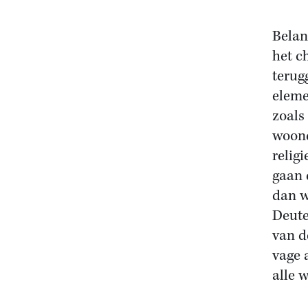
Belan
het c
terug
eleme
zoals
woond
relig
gaan 
dan w
Deute
van d
vage 
alle 