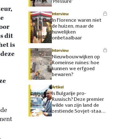
‘Pressure’
teur,
Interview
he
In Florence waren niet
oor
de huizen, maar de
huwelijken
s dit
onbetaalbaar
et is
Interview
 deze
Nieuwbouwwijken op
Romeinse ruïnes: hoe
kunnen we erfgoed
bewaren?
ze
Artikel
Is Bulgarije pro-
Russisch? Deze premier
wilde van zijn land de
nde
zestiende Sovjet-staat
maken
ment
,