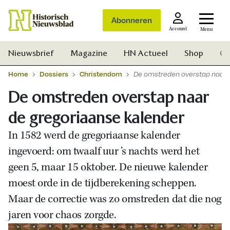
Abonneren
Account
Menu
Nieuwsbrief
Magazine
HN Actueel
Shop
Ge
Home
Dossiers
Christendom
De omstreden overstap naar 
De omstreden overstap naar
de gregoriaanse kalender
In 1582 werd de gregoriaanse kalender
ingevoerd: om twaalf uur ’s nachts werd het
geen 5, maar 15 oktober. De nieuwe kalender
moest orde in de tijdberekening scheppen.
Maar de correctie was zo omstreden dat die nog
jaren voor chaos zorgde.
Zoek