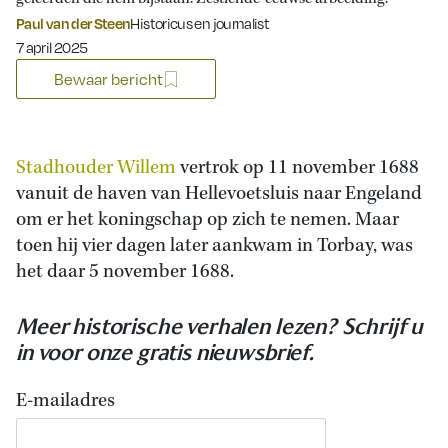
Paul van der Steen
Historicus en journalist
Gepubliceerd op:
7 april 2025
Bewaar bericht
Stadhouder Willem
vertrok op 11 november 1688
vanuit de haven van Hellevoetsluis naar Engeland
om er het koningschap op zich te nemen. Maar
toen hij vier dagen later aankwam in Torbay, was
het daar 5 november 1688.
Meer historische verhalen lezen? Schrijf u
in voor onze gratis nieuwsbrief.
E-mailadres