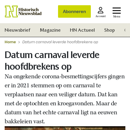
Abonneren
Account
Menu
Nieuwsbrief
Magazine
HN Actueel
Shop
Ge
Home
Datum carnaval leverde hoofdbrekens op
Datum carnaval leverde
hoofdbrekens op
Na ongekende corona-besmettingscijfers gingen
er in 2021 stemmen op om carnaval te
verplaatsen naar een veiliger datum. Dat kan
met de optochten en kroegavonden. Maar de
datum van het echte carnaval ligt na eeuwen
bakkeleien vast.
Zoek