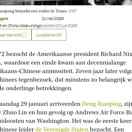
aopeng bezoekt een rodeo in Texas.
ANP
Gepubliceerd op:
ngers
11 mei 2026
st en China-deskundige
Update 23 juli 2026
ar bericht
Luisteren
72 bezocht de Amerikaanse president Richard Ni
, waardoor een einde kwam aan decennialange
kaans-Chinese animositeit. Zeven jaar later volg
hinees tegenbezoek, dat minstens zo belangrijk 
de onderlinge betrekkingen.
andag 29 januari arriveerden
Deng Xiaoping
, zij
 Zhuo Lin en hun gevolg op Andrews Air Force Ba
uidoosten van Washington. Het was de eerste keer
hinese leider
de Verenigde Staten
bezocht. Een