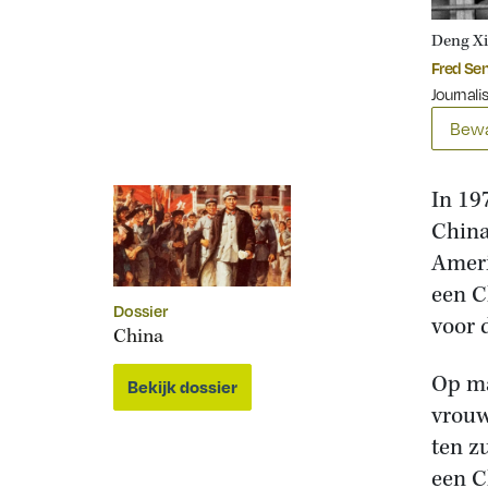
Deng Xi
Fred Se
Journali
Bewa
In 19
China
Ameri
een C
Dossier
voor 
China
Op ma
Bekijk dossier
vrouw
ten z
een C