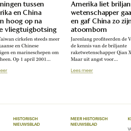
ningen tussen
Amerika liet brilja
ika en China
wetenschapper gaa
en hoog op na
en gaf China zo zij
le vliegtuigbotsing
atoombom
aiwan cirkelen steeds meer
Jarenlang profiteerden de 
aanse en Chinese
de kennis van de briljante
uigen en marineschepen om
raketwetenschapper Qian X
 heen. Op 1 april 2001
Maar uit angst voor
n een Amerikaans en
het communisme stuurden 
eer
Lees meer
 militair toestel elkaar in
hem in 1955 terug naar Chi
vlucht boven de Zuid-
‘Dat was het stomste dat on
e Zee. Het was aan het
ooit heeft gedaan.’ China m
nschap van de
dankzij Qian een enorme
aanse piloot te danken dat
technische sprong voorwaa
ident met een sisser afliep.
Chinese staatsmedia pakte
dag 1 april...
uit toen
HISTORISCH
MEER HISTORISCH
K
bekend werd dat Qian Xues
NIEUWSBLAD
NIEUWSBLAD
31 oktober 2009 op 98-jarig
V