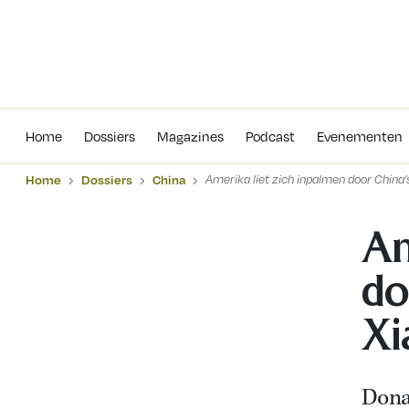
Home
Dossiers
Magazines
Podcas
Home
Dossiers
Magazines
Podcast
Evenementen
Home
Dossiers
China
Amerika liet zich inpalmen door China’
Am
do
Xi
Dona