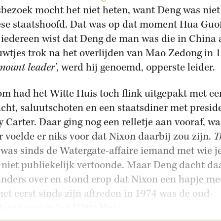
sbezoek mocht het niet heten, want Deng was niet
se staatshoofd. Dat was op dat moment Hua Guo
iedereen wist dat Deng de man was die in China
uwtjes trok na het overlijden van Mao Zedong in 
ount leader’
, werd hij genoemd, opperste leider.
m had het Witte Huis toch flink uitgepakt met ee
cht, saluutschoten en een staatsdiner met presid
 Carter. Daar ging nog een relletje aan vooraf, wa
r voelde er niks voor dat Nixon daarbij zou zijn.
T
was sinds de Watergate-affaire iemand met wie je
r niet publiekelijk vertoonde. Maar Deng dacht da
anders over en stond erop dat Nixon een hapje me
het eerst sinds zijn aftreden in 1974 was de oud-
dent terug in het Witte Huis.