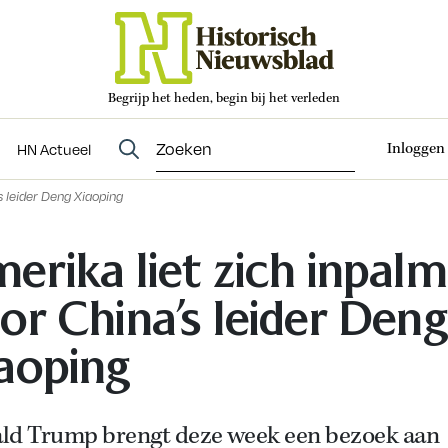
Begrijp het heden, begin bij het verleden
Abonneren
t
Evenementen
HN Actueel
Inloggen
HN Actueel
s leider Deng Xiaoping
erika liet zich inpal
or China’s leider Deng
aoping
ld Trump brengt deze week een bezoek aan