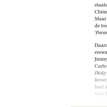
staat
Chine
Maar 
de to
‘
Param
Daaro
erewa
Jimmy
Carte
Dicky
lieve
heel 
Voor 
presi