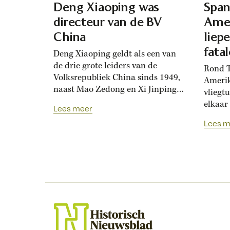
Deng Xiaoping was
Span
directeur van de BV
Amer
China
liep
fata
Deng Xiaoping geldt als een van
de drie grote leiders van de
Rond T
Volksrepubliek China sinds 1949,
Amerik
naast Mao Zedong en Xi Jinping.
vliegt
Hij wist het ontwikkelingsland te
elkaar
Lees meer
veranderen in een economische
raakte
Lees m
supermacht. Maar meer
Chinees
democratie ging hem te ver. In
volle 
2021 nam de Chinese
Chines
Communistische Partij ter ere van
vakma
haar eeuwfeest een historische
Amerik
resolutie aan....
dit inc
Op zon