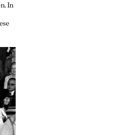
n. In
ese