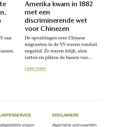
nte
Amerika kwam in 1882
n,
met een
n
discriminerende wet
voor Chinezen
VS van
De opvattingen over Chinese
migranten in de VS waren ronduit
uesen.
negatief. Ze waren lelijk, aten
ratten en pikten de banen van
ze
echte Amerikanen in, zo werd
Lees meer
na.
beweerd. In die sfeer kwam in
s land
1882 de Chinese Exclusion Act tot
aakte
stand: Chinese arbeiders waren
niet langer welkom. En dat zou
rts.
zestig jaar zo blijven. Het debat
n groot
begon...
LANTENSERVICE
DISCLAIMERS
en op
e
eelgestelde vragen
Algemene voorwaarden