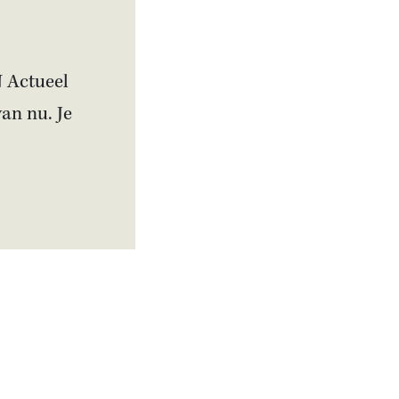
N Actueel
van nu. Je