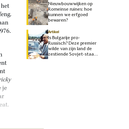
Nieuwbouwwijken op
 het
Romeinse ruïnes: hoe
feng.
kunnen we erfgoed
bewaren?
 aan
1976.
Artikel
Is Bulgarije pro-
Russisch? Deze premier
wilde van zijn land de
n
zestiende Sovjet-staat
maken
ent
nt
ricky
 je
ar
eat.