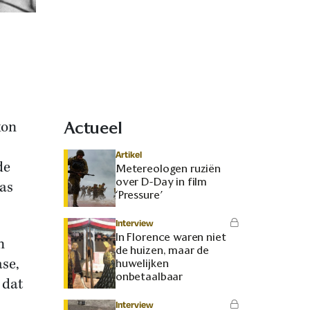
xon
Actueel
Artikel
de
Metereologen ruziën
over D-Day in film
was
‘Pressure’
Interview
In Florence waren niet
n
de huizen, maar de
se,
huwelijken
onbetaalbaar
 dat
Interview