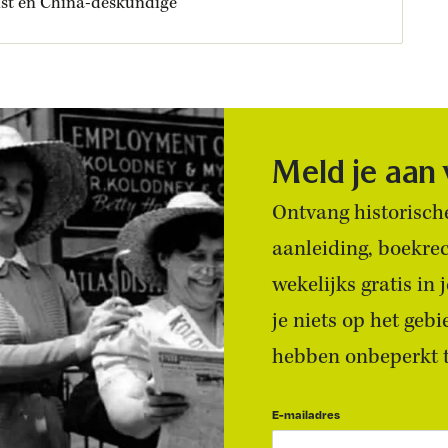
ist en China-deskundige
Meld je aan
Ontvang historische
aanleiding, boekre
wekelijks gratis in
je niets op het geb
hebben onbeperkt to
E-mailadres