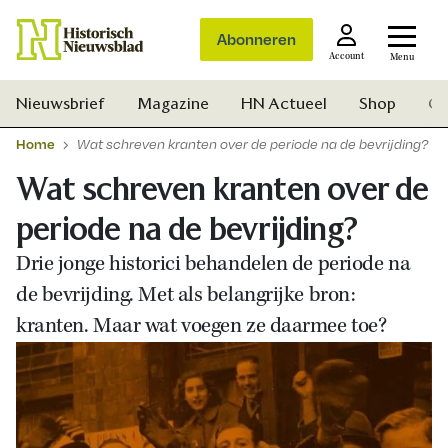
Abonneren
Account
Menu
Nieuwsbrief
Magazine
HN Actueel
Shop
Ge
Home
Wat schreven kranten over de periode na de bevrijding?
Wat schreven kranten over de
periode na de bevrijding?
Drie jonge historici behandelen de periode na
de bevrijding. Met als belangrijke bron:
kranten. Maar wat voegen ze daarmee toe?
Zoek