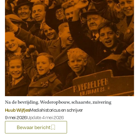
Na de bevrijding. Wederopbouw, schaarste, zuivering
Huub Wijfjes
Mediahistoricus en schrijver
Gepubliceerd op:
9 mei 2026
Update 4 mei 2026
Bewaar bericht