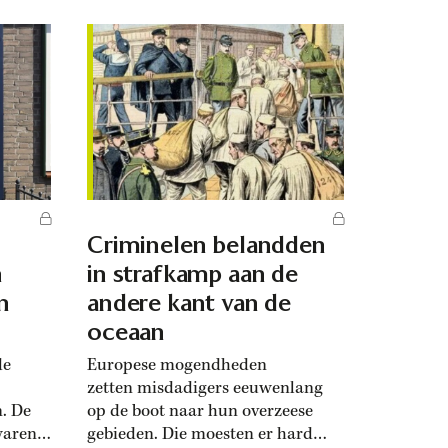
Criminelen belandden
n
in strafkamp aan de
n
andere kant van de
oceaan
de
Europese mogendheden
zetten misdadigers eeuwenlang
. De
op de boot naar hun overzeese
waren
gebieden. Die moesten er hard