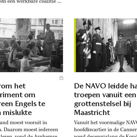
om een werkbare coalitie te
politieke peiling ooit weer z
. Maar VVD-leider Dilan
verdwijnen. Bij verkiezinge
z laat weten dat ze niets
behaalde de PVV de afgelo
oor de linkse ‘radicale
decennia geregeld meer zet
en’. Rechtse partijen hebben
de peilingen vooraf hadden
vaker verketterd, maar ze
voorspeld. Analisten...
r dikwijls mee gaan regeren.
eider Maxime Verhagen
 in 2010...
rom het
De NAVO leidde ha
eriment om
troepen vanuit een
reen Engels te
grottenstelsel bij
n mislukte
Maastricht
and moest vooruit in
Vanuit het voormalige NAV
. Daarom moest iedereen
hoofdkwartier in de Canne
 leren, vond de Arnhemse
werd decennialang de Kou