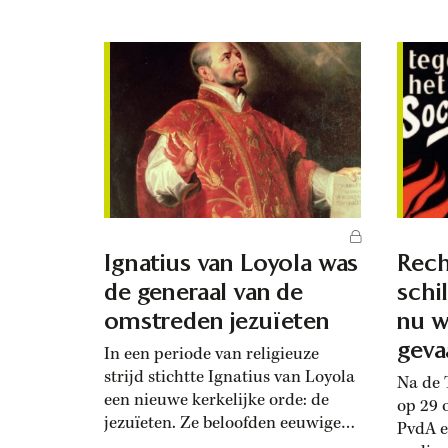
deze v
‘Hier rust Kaspar Hauser, het
hervor
raadsel van zijn tijd, onbekend
ontst
zijn geboorte, duister zijn dood’,
oudere
zou later...
weer t
door h
Eindho
PSV gaf
Ignatius van Loyola was
Rech
de generaal van de
schi
omstreden jezuïeten
nu w
geva
In een periode van religieuze
strijd stichtte Ignatius van Loyola
Na de 
een nieuwe kerkelijke orde: de
op 29 
jezuïeten. Ze beloofden eeuwige
PvdA e
armoede, kuisheid en