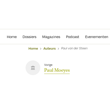
Home
Dossiers
Magazines
Podcas
Home
Dossiers
Magazines
Podcast
Evenementen
Home
Auteurs
Paul van der Steen
Vorige
Paul Moeyes