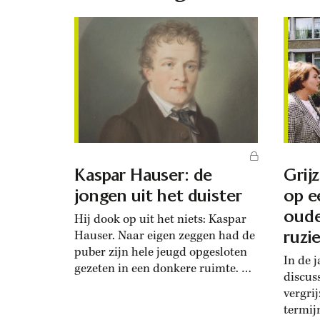
Kaspar Hauser: de
Grijz
jongen uit het duister
op e
oude
Hij dook op uit het niets: Kaspar
ruzi
Hauser. Naar eigen zeggen had de
puber zijn hele jeugd opgesloten
In de 
gezeten in een donkere ruimte. De
discus
onopgevoede jongen fascineerde
vergri
velen. Was hij eigenlijk van adel?
termij
Of toch gewoon een oplichter?