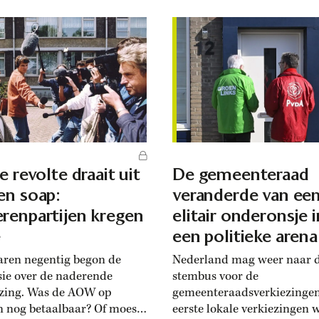
e revolte draait uit
De gemeenteraad
en soap:
veranderde van ee
renpartijen kregen
elitair onderonsje i
e
een politieke arena
jaren negentig begon de
Nederland mag weer naar 
sie over de naderende
stembus voor de
jzing. Was de AOW op
gemeenteraadsverkiezingen
n nog betaalbaar? Of moest
eerste lokale verkiezingen 