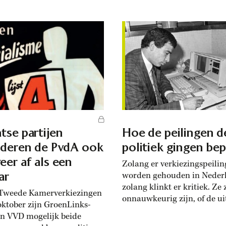
oorziening worden
een elitaire aangelegenheid
md? In het tumult dat
waarbij weinig stemgerech
ond kwamen twee
kwamen opdagen. Maar in 
npartijen op – en gingen
loop van de twintigste eeu
en onder. Een wave ging
de gemeente steeds belangr
et Philips-stadion in
en de stembusstrijd steeds fe
ven. Maar het voetbal van
Voorafgaand aan de lokale
 daar in...
verkiezingen van 1927 ging
communistische
gemeenteraadslid Meijer Li
ook ’s...
tse partijen
Hoe de peilingen d
lderen de PvdA ook
politiek gingen be
eer af als een
Zolang er verkiezingspeili
ar
worden gehouden in Neder
zolang klinkt er kritiek. Ze
Tweede Kamerverkiezingen
onnauwkeurig zijn, of de ui
oktober zijn GroenLinks-
te veel sturen. Maar na tach
n VVD mogelijk beide
jaar is de kans klein dat de