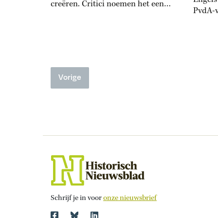
creëren. Critici noemen het een
PvdA-
‘concentratiekamp’ – tot
kwam i
verontwaardiging van Israël. Het
experi
vindt dat deze term verwijst naar
dat al 
de nazi’s en de Holocaust. Maar
mornin
dat klopt niet: de eerste
mornin
concentratiekampen ontstonden
Vorige
tussen
al in de negentiende eeuw. Toen
klas v
Cubaanse rebellen de
school 
onafhankelijkheid van Spanje...
Schrijf je in voor
onze nieuwsbrief