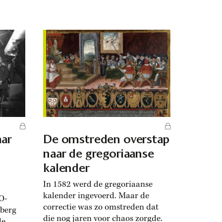
verkiezingscampagnes ging het er
al
nauwelijks over. Ze excuseerde
n
zich voor haar strengheid met de
pen
woorden: ‘Sorry, maar ik heb al
els dan
zo’n vol land.’ Ze vond een strenger
toelatingsbeleid nodig: ‘Nederland
kan toch niet de hele wereld...
ar
De omstreden overstap
naar de gregoriaanse
kalender
In 1582 werd de gregoriaanse
kalender ingevoerd. Maar de
O-
correctie was zo omstreden dat
rberg
die nog jaren voor chaos zorgde.
de