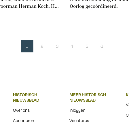
voorman Herman Koch. Het
Oorlog gecoördineerd.
n zijn stad in 1958 tot een
ment op lagere scholen –
snel vastliep. ‘Good
g, meneer!’, ‘Good
g, children!’ De begroeting
 de kinderen van de derde
1
2
3
4
5
6
an de openbare lagere
aan...
HISTORISCH
MEER HISTORISCH
K
NIEUWSBLAD
NIEUWSBLAD
V
Over ons
Inloggen
C
Abonneren
Vacatures