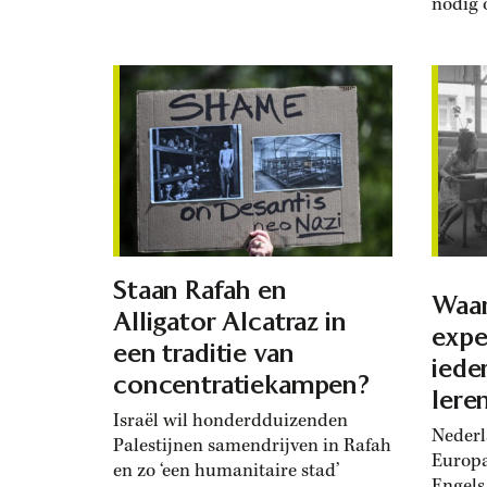
nodig 
gehoorzaamheid. Maar als
vormen
onderwijzers en biechtvaders van
Yesilgö
wereldlijke heersers kregen ze ook
voelt v
veel macht – en dat riep
kracht
weerstand op. Inigo Lopéz van
links 
Loyola las het liefst ridderromans
zijn e
over strijdbare edelmannen en
CDA-l
aantrekkelijke...
verwees
Staan Rafah en
Waa
Alligator Alcatraz in
exp
een traditie van
iede
concentratiekampen?
lere
Israël wil honderdduizenden
Nederl
Palestijnen samendrijven in Rafah
Europa
en zo ‘een humanitaire stad’
Engels