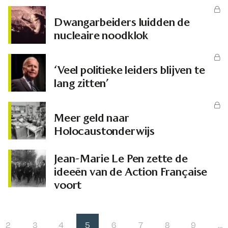
Dwangarbeiders luidden de
nucleaire noodklok
‘Veel politieke leiders blijven te
lang zitten’
Meer geld naar
Holocaustonderwijs
Jean-Marie Le Pen zette de
ideeën van de Action Française
voort
2
3
4
5
6
7
8
9
…