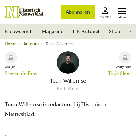
Abonneren
Account
Menu
Nieuwsbrief
Magazine
HN Actueel
Shop
Ge
Home
Auteurs
Teun Willemse
Vorige
Volgende
Steven de Boer
Thijs Slegt
Teun Willemse
Redacteur
Teun Willemse is redacteur bij Historisch
Nieuwsblad.
Zoek