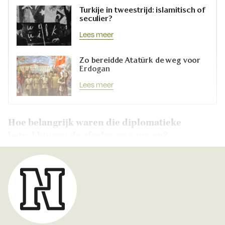
Turkije in tweestrijd: islamitisch of
seculier?
Lees meer
Zo bereidde Atatürk de weg voor
Erdogan
Lees meer
Hoe belangrijk waren die diplomatieke
betrekkingen de afgelopen eeuwen?