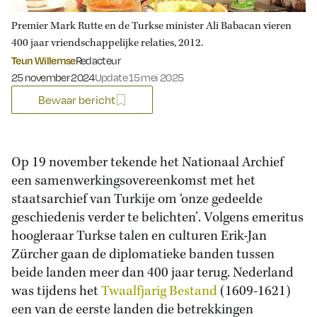
Premier Mark Rutte en de Turkse minister Ali Babacan vieren
400 jaar vriendschappelijke relaties, 2012.
Teun Willemse
Redacteur
Gepubliceerd op:
25 november 2024
Update 15 mei 2025
Bewaar bericht
Op 19 november tekende het Nationaal Archief
een samenwerkingsovereenkomst met het
staatsarchief van Turkije om ‘onze gedeelde
geschiedenis verder te belichten’. Volgens emeritus
hoogleraar Turkse talen en culturen Erik-Jan
Zürcher gaan de diplomatieke banden tussen
beide landen meer dan 400 jaar terug. Nederland
was tijdens het
Twaalfjarig Bestand
(1609-1621)
een van de eerste landen die betrekkingen