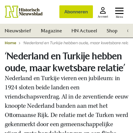
Abonneren
Account
Menu
Nieuwsbrief
Magazine
HN Actueel
Shop
Ge
Home
‘Nederland en Turkije hebben oude, maar kwetsbare relatie
‘Nederland en Turkije hebben
oude, maar kwetsbare relatie’
Nederland en Turkije vieren een jubileum: in
1924 sloten beide landen een
vriendschapsverdrag. Al in de zeventiende eeuw
knoopte Nederland banden aan met het
Ottomaanse Rijk. De relatie met de Turken werd
gekenmerkt door een gemeenschappelijke
Zoek