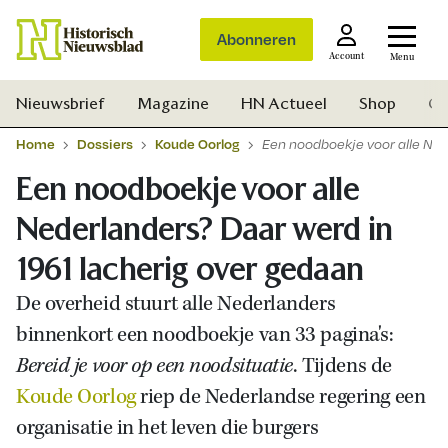
Abonneren
Account
Menu
Nieuwsbrief
Magazine
HN Actueel
Shop
Ge
Home
Dossiers
Koude Oorlog
Een noodboekje voor alle Ned
Een noodboekje voor alle
Nederlanders? Daar werd in
1961 lacherig over gedaan
De overheid stuurt alle Nederlanders
binnenkort een noodboekje van 33 pagina's:
Bereid je voor op een noodsituatie
. Tijdens de
Koude Oorlog
riep de Nederlandse regering een
organisatie in het leven die burgers
Zoek