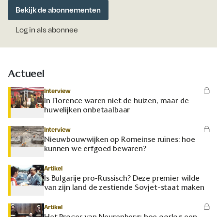
Bekijk de abonnementen
Log in als abonnee
Actueel
Interview
In Florence waren niet de huizen, maar de
huwelijken onbetaalbaar
Interview
Nieuwbouwwijken op Romeinse ruïnes: hoe
kunnen we erfgoed bewaren?
Artikel
Is Bulgarije pro-Russisch? Deze premier wilde
van zijn land de zestiende Sovjet-staat maken
Artikel
Het Proces van Neurenberg: hoe oorlog een