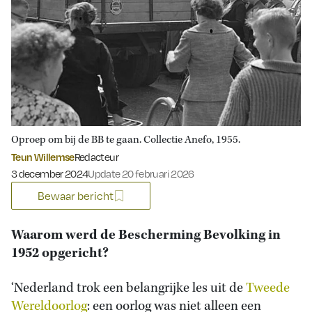
Oproep om bij de BB te gaan. Collectie Anefo, 1955.
Teun Willemse
Redacteur
Gepubliceerd op:
3 december 2024
Update 20 februari 2026
Bewaar bericht
Waarom werd de Bescherming Bevolking in
1952 opgericht?
‘Nederland trok een belangrijke les uit de
Tweede
Wereldoorlog
: een oorlog was niet alleen een