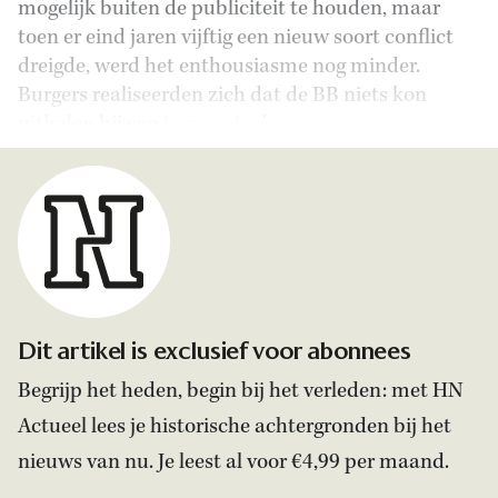
mogelijk buiten de publiciteit te houden, maar
toen er eind jaren vijftig een nieuw soort conflict
dreigde, werd het enthousiasme nog minder.
Burgers realiseerden zich dat de BB niets kon
uithalen bij een
kernoorlog
.’
Dit artikel is exclusief voor abonnees
Begrijp het heden, begin bij het verleden: met HN
Actueel lees je historische achtergronden bij het
nieuws van nu. Je leest al voor €4,99 per maand.