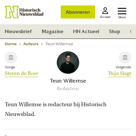
Abonneren
Account
Menu
Nieuwsbrief
Magazine
HN Actueel
Shop
Ge
Home
Auteurs
Teun Willemse
Vorige
Volgende
Steven de Boer
Thijs Slegt
Teun Willemse
Redacteur
Teun Willemse is redacteur bij Historisch
Nieuwsblad.
Zoek