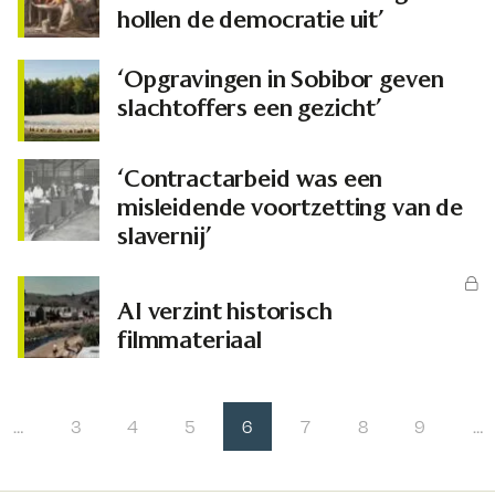
hollen de democratie uit’
‘Opgravingen in Sobibor geven
slachtoffers een gezicht’
‘Contractarbeid was een
misleidende voortzetting van de
slavernij’
AI verzint historisch
filmmateriaal
…
3
4
5
6
7
8
9
…