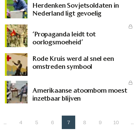
Herdenken Sovjetsoldaten in
Nederland ligt gevoelig
‘Propaganda leidt tot
oorlogsmoeheid’
Rode Kruis werd al snel een
omstreden symbool
Amerikaanse atoombom moest
inzetbaar blijven
…
4
5
6
7
8
9
10
…