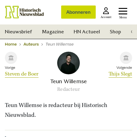
Abonneren
Account
Menu
Nieuwsbrief
Magazine
HN Actueel
Shop
Ge
Home
Auteurs
Teun Willemse
Vorige
Volgende
Steven de Boer
Thijs Slegt
Teun Willemse
Redacteur
Teun Willemse is redacteur bij Historisch
Nieuwsblad.
Zoek