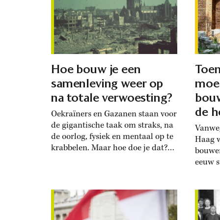
vieren
historicus Marlisa den Hartog.
sinds 
‘Bruidsschatten werden een
Maatsc
financiële markt op zich.’ Hoe zag
Wetens
de vijftiende-eeuwse Italiaanse
Konink
huwelijksmarkt...
Hoe bouw je een
Toen
samenleving weer op
moe
na totale verwoesting?
bou
de h
Oekraïners en Gazanen staan voor
de gigantische taak om straks, na
Vanwe
de oorlog, fysiek en mentaal op te
Haag w
krabbelen. Maar hoe doe je dat?
bouwen
Een antwoord op deze vraag is
eeuw s
misschien te vinden in verhalen
de Rom
over de wederopbouw van Europa
trokke
na de Tweede Wereldoorlog, zegt
hoogte
Emmie Kollau. Zij is een van de
appart
makers van een...
veilig