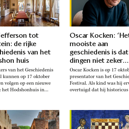
Jefferson tot
Oscar Kocken: ‘He
ein: de rijke
mooiste aan
hiedenis van het
geschiedenis is da
hon huis
dingen niet zeker
weten’
ers van het Geschiedenis
Oscar Kocken is op 17 okto
al kunnen op 17 oktober
presentator van het Geschi
en volgen op een nieuwe
Festival. Als kind was hij e
e: het Hodshonhuis in
overtuigd dat hij historicus
m. Een eeuw geleden
archeoloog zou worden. He
ten Albert Einstein en
uiteindelijk de theaterwere
Curie dat stadspaleis om
maar in podcasts en
bileum van een beroemde
voorstellingen keert hij ger
andse wetenschapper te
terug naar de geschiedenis. 