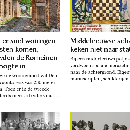
. Het Hodshonhuis herbergt
vind het een grote eer,’ zegt
1841 de Hollandsche
Kocken over zijn rol op het
happij der
Geschiedenis...
chappen, sinds 2002
lijk (KHMW). ‘Zij...
 er snel woningen
Middeleeuwse sch
sten komen,
keken niet naar sta
wden de Romeinen
Bij een middeleeuws potje 
oogte in
verdween sociale hiërarchi
naar de achtergrond. Eigen
ge de woningnood wil Den
manuscripten, schilderijen
oontorens van 230 meter
schaakstukken laten zien d
. Toen er in de tweede
schaakspelers van verschil
teeds meer arbeiders naar
sociale en culturele
einse havenstad Ostia
achtergronden het op gelijk
n, ging de stad ook de
tegen elkaar konden opnem
 in bouwen. Die Romeinse
betoogt Cambridge-histori
ementen waren een stuk
Krisztina Ilko in vaktijdschr
er dan vaak wordt gedacht,