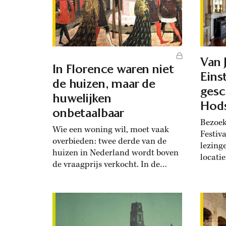
Van 
In Florence waren niet
Einst
de huizen, maar de
gesc
huwelijken
Hods
onbetaalbaar
Bezoek
Wie een woning wil, moet vaak
Festiv
overbieden: twee derde van de
lezing
huizen in Nederland wordt boven
locati
de vraagprijs verkocht. In de
Haarle
Renaissance hadden Florentijnen
bezoch
ook last van overbiedingsgekte:
Marie 
doordat rijke families de prijs
het ju
opdreven, ontstond er
Nederl
‘bruidsschatsinflatie’, vertelt