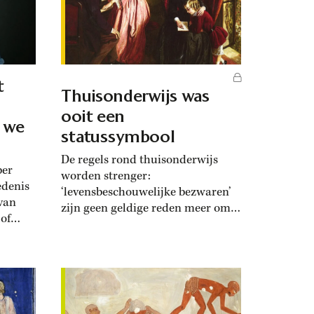
t
Thuisonderwijs was
ooit een
t we
statussymbool
De regels rond thuisonderwijs
ber
worden strenger:
edenis
‘levensbeschouwelijke bezwaren’
rvan
zijn geen geldige reden meer om
 of
kinderen van school te houden.
t werd
Het verbod op thuisonderwijs
ld,
stamt uit 1969, maar volgens
hoogleraar Johannes Westberg
egeld
was het op dat moment een
‘Ik
marginaal verschijnsel. ‘De