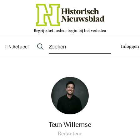
Begrijp het heden, begin bij het verleden
Abonneren
t
Evenementen
HN Actueel
Inloggen
HN Actueel
Teun Willemse
Redacteur