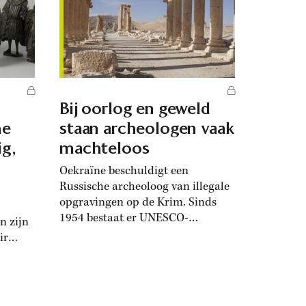
s
Amerikanen hun jonge natie
sociale
graag spiegelden aan grote rijken
uit het verleden. Egypte zou...
Bij oorlog en geweld
he
staan archeologen vaak
ig,
machteloos
Oekraïne beschuldigt een
Russische archeoloog van illegale
opgravingen op de Krim. Sinds
1954 bestaat er UNESCO-
n zijn
wetgeving voor archeologische
ir
werkzaamheden in
conflictgebieden en de
e
bescherming van cultureel
s
erfgoed. Maar in oorlogstijd
r ter