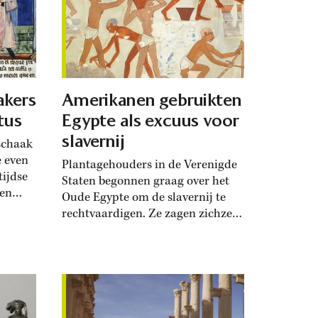
negentiende-eeuwse gouvernante
was al zo goed als uitgestorven.’
Hoe zag thuisonderwijs eruit in de
negentiende...
akers
Amerikanen gebruikten
tus
Egypte als excuus voor
slavernij
schaak
e even
Plantagehouders in de Verenigde
tijdse
Staten begonnen graag over het
 en
Oude Egypte om de slavernij te
at
rechtvaardigen. Ze zagen zichzelf
lende
als ‘erfgenamen’ van de farao’s en
hun slavernijsysteem. De Franse
e voet
historicus Charles Vanthournout
en,
schrijft op het wetenschappelijk
cus
nieuwsplatform The Conversation
ift
dat negentiende-eeuwse