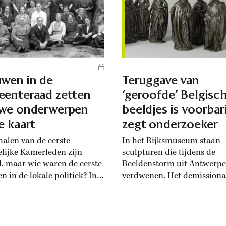
Speculum. Volgens Ilko wa
t oudheidkundige Saskia
schaken een manier om de 
s. Als de Haagse plannen
normen uit te dagen:...
an, worden...
wen in de
Teruggave van
enteraad zetten
‘geroofde’ Belgisc
we onderwerpen
beeldjes is voorbar
e kaart
zegt onderzoeker
halen van de eerste
In het Rijksmuseum staan
lijke Kamerleden zijn
sculpturen die tijdens de
, maar wie waren de eerste
Beeldenstorm uit Antwerpe
n in de lokale politiek? In
verdwenen. Het demissiona
onderdieren geeft
kabinet staat ‘welwillend’
icus dr. Margit van der
tegenover teruggave van di
antwoord op die vraag. In
beeldjes aan België. Volgen
jd dat getrouwde vrouwen
cultureel antropoloog Piete