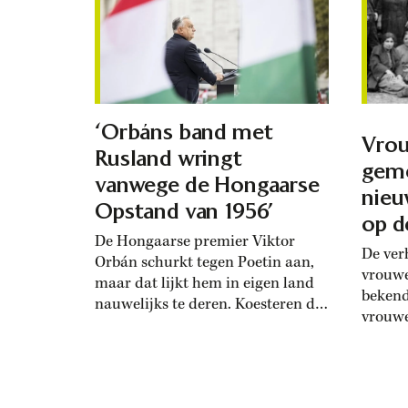
vertel
Steven
doorga
‘Orbáns band met
Vrou
Rusland wringt
geme
vanwege de Hongaarse
nieu
Opstand van 1956’
op d
De Hongaarse premier Viktor
De ver
Orbán schurkt tegen Poetin aan,
vrouwe
maar dat lijkt hem in eigen land
bekend
nauwelijks te deren. Koesteren de
vrouwe
Hongaren geen wrok over het
Ware w
neerslaan van de Hongaarse
histor
Opstand in 1956? Toen de
Steen 
Hongaarse bevolking zich in 1956
een ti