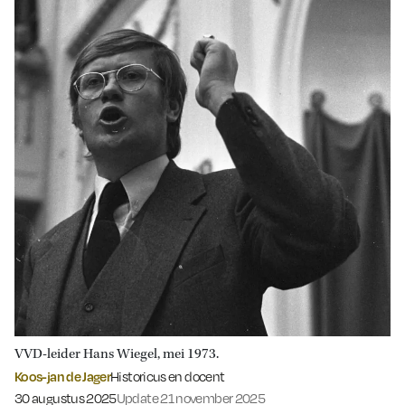
VVD-leider Hans Wiegel, mei 1973.
Koos-jan de Jager
Historicus en docent
Gepubliceerd op:
30 augustus 2025
Update 21 november 2025