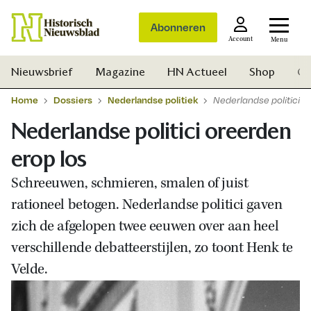
Abonneren
Account
Menu
Nieuwsbrief
Magazine
HN Actueel
Shop
Ge
Home
Dossiers
Nederlandse politiek
Nederlandse politici o
Nederlandse politici oreerden
erop los
Schreeuwen, schmieren, smalen of juist
rationeel betogen. Nederlandse politici gaven
zich de afgelopen twee eeuwen over aan heel
verschillende debatteerstijlen, zo toont Henk te
Velde.
Zoek