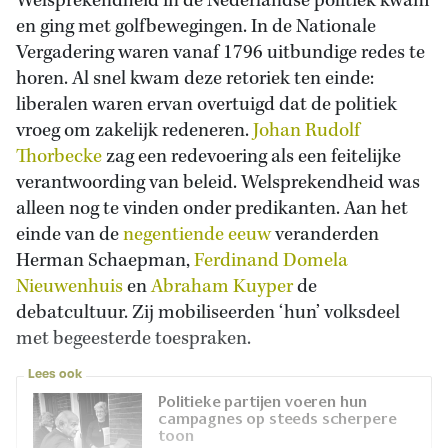
Welsprekendheid in de Nederlandse politiek kwam
en ging met golfbewegingen. In de Nationale
Vergadering waren vanaf 1796 uitbundige redes te
horen. Al snel kwam deze retoriek ten einde:
liberalen waren ervan overtuigd dat de politiek
vroeg om zakelijk redeneren.
Johan Rudolf
Thorbecke
zag een redevoering als een feitelijke
verantwoording van beleid. Welsprekendheid was
alleen nog te vinden onder predikanten. Aan het
einde van de
negentiende eeuw
veranderden
Herman Schaepman,
Ferdinand Domela
Nieuwenhuis
en
Abraham Kuyper
de
debatcultuur. Zij mobiliseerden ‘hun’ volksdeel
met begeesterde toespraken.
Lees ook
Politieke partijen voeren hun
campagnes op steeds scherpere
toon