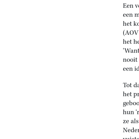
Een v
een m
het k
(AOV)
het h
‘Want
nooit
een i
Tot d
het p
geboo
hun ‘
ze al
Neder