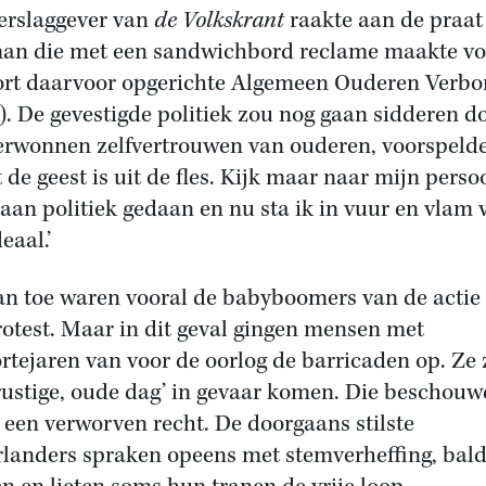
erslaggever van
de Volkskrant
raakte aan de praat
an die met een sandwichbord reclame maakte vo
ort daarvoor opgerichte Algemeen Ouderen Verb
. De gevestigde politiek zou nog gaan sidderen d
erwonnen zelfvertrouwen van ouderen, voorspelde 
 de geest is uit de fles. Kijk maar naar mijn perso
 aan politiek gedaan en nu sta ik in vuur en vlam 
deaal.’
an toe waren vooral de babyboomers van de actie
rotest. Maar in dit geval gingen mensen met
rtejaren van voor de oorlog de barricaden op. Ze
rustige, oude dag’ in gevaar komen. Die beschou
s een verworven recht. De doorgaans stilste
landers spraken opeens met stemverheffing, bal