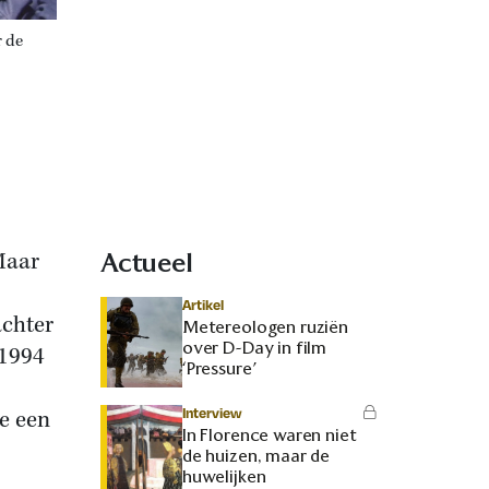
r de
Maar
Actueel
Artikel
achter
Metereologen ruziën
over D-Day in film
 1994
‘Pressure’
Interview
e een
In Florence waren niet
de huizen, maar de
huwelijken