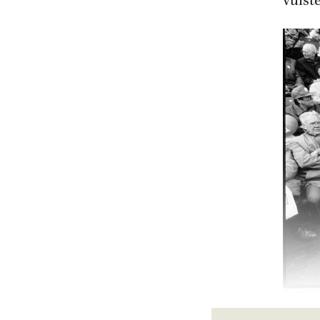
vuist
AOW-dem