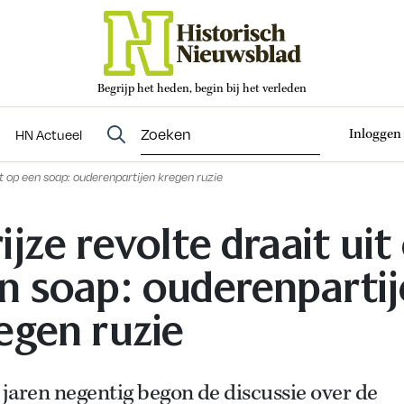
Begrijp het heden, begin bij het verleden
Abonneren
t
Evenementen
HN Actueel
Inloggen
HN Actueel
uit op een soap: ouderenpartijen kregen ruzie
ijze revolte draait uit
n soap: ouderenparti
egen ruzie
 jaren negentig begon de discussie over de