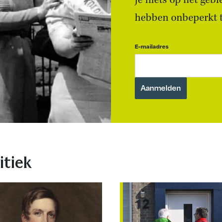
je niets op het geb
hebben onbeperkt to
E-mailadres
itiek