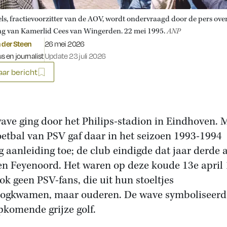
els, fractievoorzitter van de AOV, wordt ondervraagd door de pers ove
ng van Kamerlid Cees van Wingerden. 22 mei 1995.
ANP
Gepubliceerd op:
 der Steen
26 mei 2026
s en journalist
Update 23 juli 2026
ar bericht
ave ging door het Philips-stadion in Eindhoven. 
oetbal van PSV gaf daar in het seizoen 1993-1994
g aanleiding toe; de club eindigde dat jaar derde 
en Feyenoord. Het waren op deze koude 13e april
ok geen PSV-fans, die uit hun stoeltjes
gkwamen, maar ouderen. De wave symboliseerd
pkomende grijze golf.