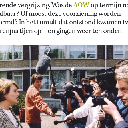
rende vergrijzing. Was de
AOW
op termijn n
albaar? Of moest deze voorziening worden
ormd? In het tumult dat ontstond kwamen t
enpartijen op – en gingen weer ten onder.