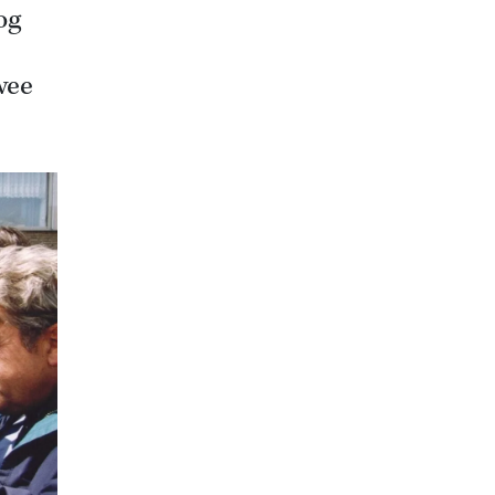
og
wee