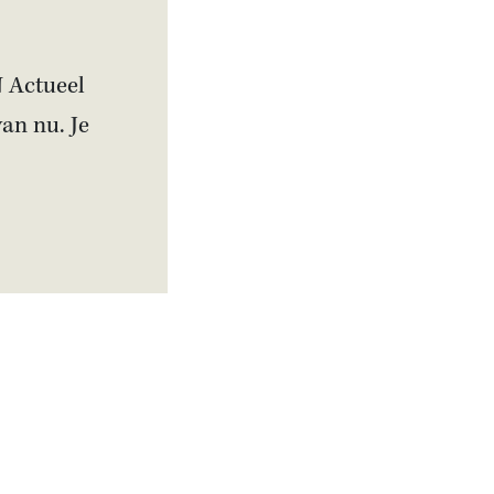
N Actueel
van nu. Je