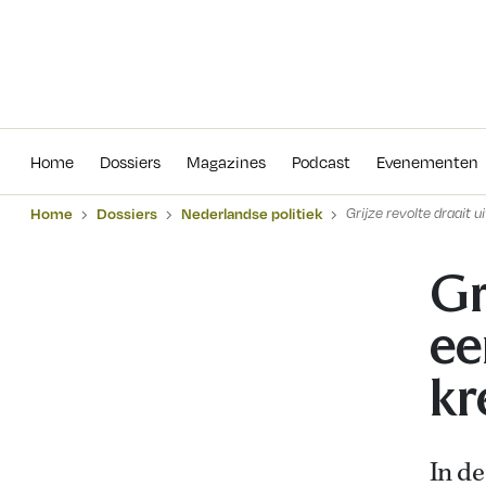
Home
Dossiers
Magazines
Podcas
Home
Dossiers
Magazines
Podcast
Evenementen
Home
Dossiers
Nederlandse politiek
Grijze revolte draait 
Gr
ee
kr
In de