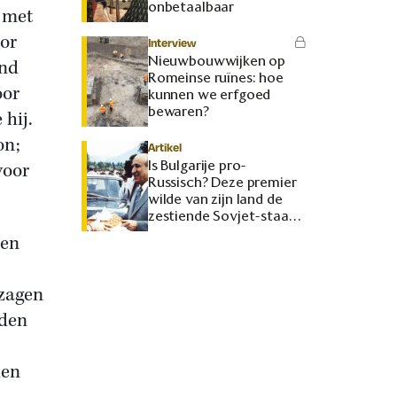
onbetaalbaar
 met
or
Interview
Nieuwbouwwijken op
ond
Romeinse ruïnes: hoe
oor
kunnen we erfgoed
bewaren?
hij.
on;
Artikel
Is Bulgarije pro-
voor
Russisch? Deze premier
wilde van zijn land de
zestiende Sovjet-staat
maken
 en
 zagen
wden
den