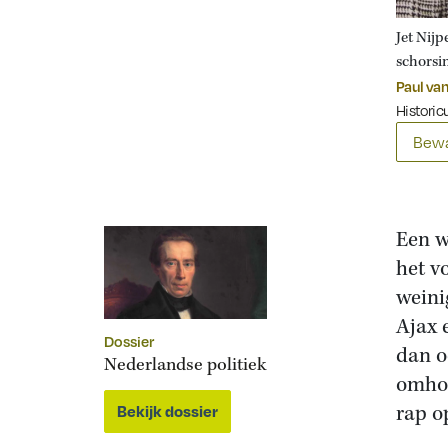
Jet Nijp
schorsi
Paul van
Historicu
Bewa
Een w
het v
weini
Ajax 
Dossier
dan o
Nederlandse politiek
omhoo
rap o
Bekijk dossier