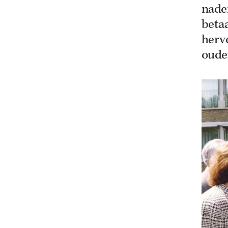
nade
beta
herv
ouder