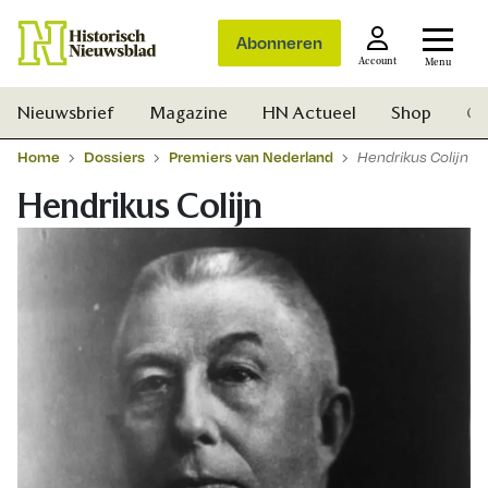
Abonneren
Account
Menu
Nieuwsbrief
Magazine
HN Actueel
Shop
Ge
Home
Dossiers
Premiers van Nederland
Hendrikus Colijn
Hendrikus Colijn
Zoek