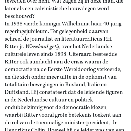
tevreden over hem. Wat zagen zij in deze man, die
later als een calvinistische houwdegen werd
beschouwd?
In 1938 vierde koningin Wilhelmina haar 40-jarig
regeringsjubileum. Ter gelegenheid daarvan
schreef de journalist en literatuurcriticus P.H.
Ritter jr.
Wisselend getij
, over het Nederlandse
culturele leven sinds 1898. Uiteraard besteedde
Ritter ook aandacht aan de crisis waarin de
democratie na de Eerste Wereldoorlog verkeerde,
en die zich onder meer uitte in de opkomst van
totalitaire bewegingen in Rusland, Italië en
Duitsland. Hij constateert dat de leidende figuren
in de Nederlandse cultuur en politiek
ondubbelzinnig voor de democratie kiezen,
waarbij Ritter vooral grote betekenis toekent aan
de rol van de toenmalige minister-president, dr.
Hendrikus Colijn. Hoewel hij de leider was van een