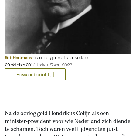
Rob Hartmans
Historicus, journalist en vertaler
Gepubliceerd op:
29 oktober 2014
Update 5 april 2023
Bewaar bericht
Na de oorlog gold Hendrikus Colijn als een
minister-president voor wie Nederland zich diende
te schamen. Toch waren veel tijdgenoten juist