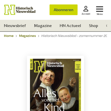
Abonneren
Account
Menu
Nieuwsbrief
Magazine
HN Actueel
Shop
Ge
Home
Magazines
Historisch Nieuwsblad - zomernummer 202
Zoek