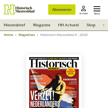
Abonneren
Account
Menu
Nieuwsbrief
Magazine
HN Actueel
Shop
Ge
Home
Magazines
Historisch Nieuwsblad 5 - 2018
Zoek