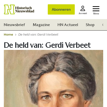
Abonneren
Account
Menu
Nieuwsbrief
Magazine
HN Actueel
Shop
Ge
Home
De held van: Gerdi Verbeet
De held van: Gerdi Verbeet
Zoek