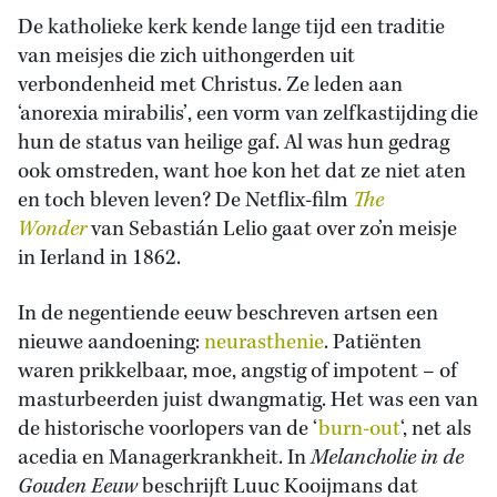
De katholieke kerk kende lange tijd een traditie
van meisjes die zich uithongerden uit
verbondenheid met Christus. Ze leden aan
‘anorexia mirabilis’, een vorm van zelfkastijding die
hun de status van heilige gaf. Al was hun gedrag
ook omstreden, want hoe kon het dat ze niet aten
en toch bleven leven? De Netflix-film
The
Wonder
van Sebastián Lelio gaat over zo’n meisje
in Ierland in 1862.
In de negentiende eeuw beschreven artsen een
nieuwe aandoening:
neurasthenie
. Patiënten
waren prikkelbaar, moe, angstig of impotent – of
masturbeerden juist dwangmatig. Het was een van
de historische voorlopers van de ‘
burn-out
‘, net als
acedia en Managerkrankheit. In
Melancholie in de
Gouden Eeuw
beschrijft Luuc Kooijmans dat