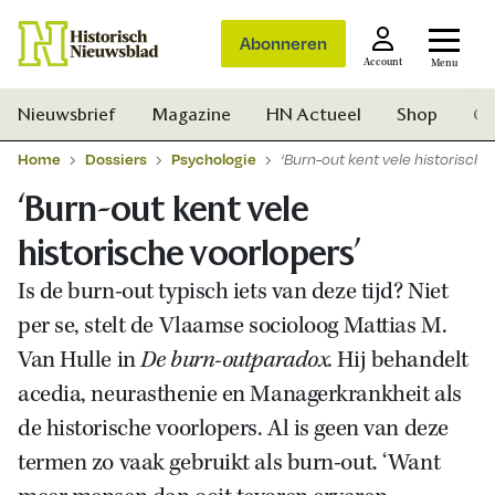
Abonneren
Account
Menu
Nieuwsbrief
Magazine
HN Actueel
Shop
Ge
Home
Dossiers
Psychologie
‘Burn-out kent vele historische
‘Burn-out kent vele
historische voorlopers’
Is de burn-out typisch iets van deze tijd? Niet
per se, stelt de Vlaamse socioloog Mattias M.
Van Hulle in
De burn-outparadox.
Hij behandelt
acedia, neurasthenie en Managerkrankheit als
de historische voorlopers. Al is geen van deze
termen zo vaak gebruikt als burn-out. ‘Want
Zoek