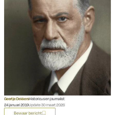
Geertje Dekkers
Historicus en journalist
Gepubliceerd op:
24 januari 2019
Update 30 maart 2026
Bewaar bericht