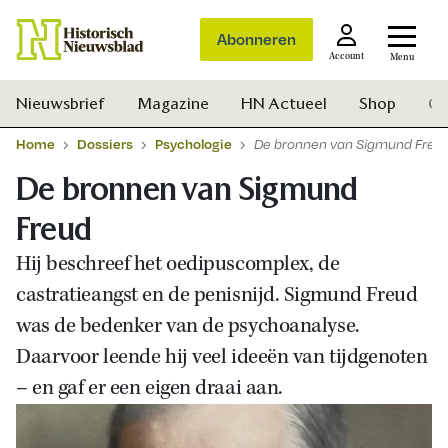
Abonneren
Account
Menu
Nieuwsbrief
Magazine
HN Actueel
Shop
Ge
Home
Dossiers
Psychologie
De bronnen van Sigmund Freu
De bronnen van Sigmund
Freud
Hij beschreef het oedipuscomplex, de
castratieangst en de penisnijd. Sigmund Freud
was de bedenker van de psychoanalyse.
Daarvoor leende hij veel ideeën van tijdgenoten
– en gaf er een eigen draai aan.
Zoek