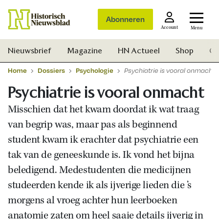
Abonneren
Account
Menu
Nieuwsbrief
Magazine
HN Actueel
Shop
Ge
Home
Dossiers
Psychologie
Psychiatrie is vooral onmacht
Psychiatrie is vooral onmacht
Misschien dat het kwam doordat ik wat traag
van begrip was, maar pas als beginnend
student kwam ik erachter dat psychiatrie een
tak van de geneeskunde is. Ik vond het bijna
beledigend. Medestudenten die medicijnen
studeerden kende ik als ijverige lieden die ’s
morgens al vroeg achter hun leerboeken
Zoek
anatomie zaten om heel saaie details ijverig in