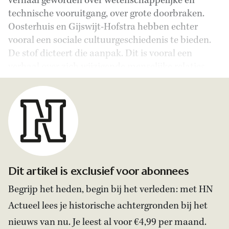
verhaal geworden over wetenschappelijke en
technische vooruitgang, over grote doorbraken.
Oosterhuis en Gijswijt-Hofstra hebben echter
vooral een sociale cultuurgeschiedenis te bieden.
De stof dicteert die aanpak. Dit is vooral een
verhaal over zich wijzigende menselijke relaties.
Dit artikel is exclusief voor abonnees
Begrijp het heden, begin bij het verleden: met HN
Actueel lees je historische achtergronden bij het
nieuws van nu. Je leest al voor €4,99 per maand.