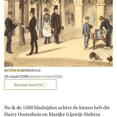
Jan Dirk Snel
Historicus
Gepubliceerd op:
25 maart 2009
Update 23 april 2026
Bewaar bericht
Nu ik de 1500 bladzijden achter de kiezen heb die
Harry Oosterhuis en Marijke Gijswijt-Hofstra