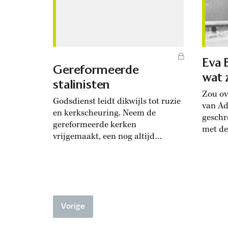
behand
Marokkanen eigenlijk tegen
voorwe
Nederland aan? En tegen hun...
zijn...
Eva 
Gereformeerde
wat 
stalinisten
Zou ov
Godsdienst leidt dikwijls tot ruzie
van Ado
en kerkscheuring. Neem de
geschr
gereformeerde kerken
met de
vrijgemaakt, een nog altijd
zelfmo
bestaand en redelijk bloeiend
Führer
kerkgenootschap dat rond de
Waarsc
130.000 zielen telt. Dat
andere
kerkgenootschap ontstond door
zelfver
een al langer bestaand verschil
zoveel
Vorige
over de zogenoemde
Braun, 
‘veronderstelde wedergeboorte’: