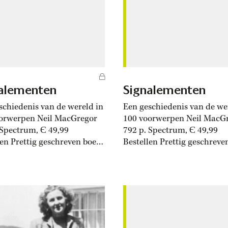
staf de koloniale oorlog tus
1945 en 1949 publicitair na
haar...
alementen
Signalementen
schiedenis van de wereld in
Een geschiedenis van de we
orwerpen Neil MacGregor
100 voorwerpen Neil MacG
 Spectrum, Є 49,99
792 p. Spectrum, Є 49,99
len Prettig geschreven boek
Bestellen Prettig geschreve
n originele invalshoek. Neil
met een originele invalshoe
gor, directeur van het
MacGregor, directeur van h
h Museum, betoogt dat
British Museum, betoogt da
dschrijving zich al te
geschiedschrijving zich al t
ls baseert op geschreven
dikwijls baseert op geschre
n, terwijl voorwerpen
bronnen, terwijl voorwerpe
oederlijk worden
stiefmoederlijk worden