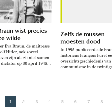
eld. En dat terwijl
behandeld. En dat terwijl
rpen vaak de enige bron
voorwerpen vaak de enige 
zijn...
Braun wist precies
Zelfs de mussen
ze wilde
moesten dood
er Eva Braun, de maîtresse
In 1995 publiceerde de Fra
lf Hitler, ook zoveel
historicus François Furet e
even zijn als zij niet samen
overzichtsgeschiedenis van
 dictator op 30 april 1945
communisme in de twintigs
ord had gepleegd in de
eeuw onder de sprekende ti
bunker in Berlijn?
verleden van een illusie. O
hijnlijk niet. Over geen
veel meer besteedde Furet 
 vrouw in het leven van de
uitgebreid aandacht aan de
klaarde vrijgezel Hitler zijn
roemruchte destalinisatier
 boeken verschenen als over
Sovjetleider Nikita Chroesjt
1
2
3
4
5
6
7
8
die stierf...
uitsprak op 23 februari 195