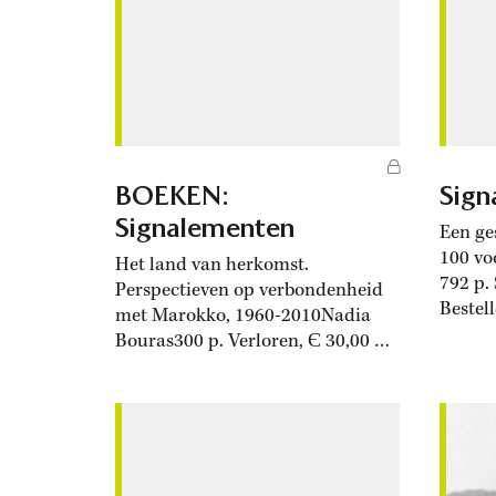
de oorlog nog erger’. Deze zinnen
schoten me te binnen, al lezend...
BOEKEN:
Sign
Signalementen
Een ge
100 vo
Het land van herkomst.
792 p.
Perspectieven op verbondenheid
Bestel
met Marokko, 1960-2010Nadia
met ee
Bouras300 p. Verloren, Є 30,00 De
MacGre
reputatie van Marokkanen houdt
Britis
niet over in Nederland. Sinds de
geschie
opkomst van Pim Fortuyn en de
dikwij
moord op Theo van Gogh
bronne
proberen we ze krampachtig te
stiefm
laten inburgeren. Maar hoe kijken