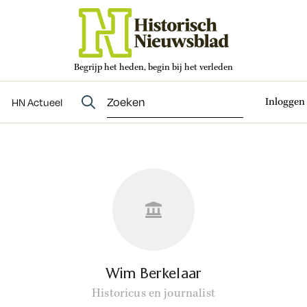
Begrijp het heden, begin bij het verleden
Abonneren
t
Evenementen
HN Actueel
Inloggen
HN Actueel
Wim Berkelaar
Historicus en journalist