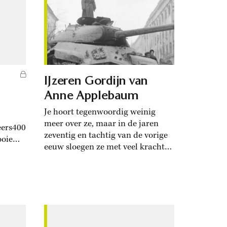
IJzeren Gordijn van
Anne Applebaum
Je hoort tegenwoordig weinig
meer over ze, maar in de jaren
eers400
zeventig en tachtig van de vorige
ooie
eeuw sloegen ze met veel kracht
tatie
op de trom: de zogenoemde
nlangs
revisionistische historici. Die
dikwijls linkse geschiedschrijvers
 boek
probeerden het beeld te
’ boek
nuanceren dat de Koude Oorlog
en het IJzeren Gordijn een
itaire