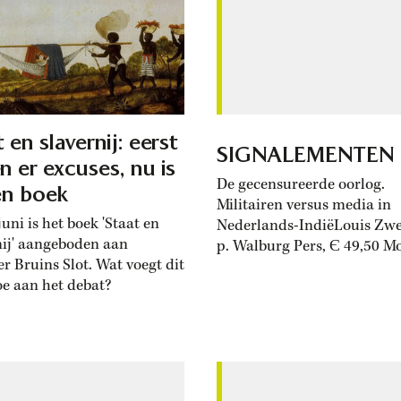
 en slavernij: eerst
SIGNALEMENTEN
n er excuses, nu is
De gecensureerde oorlog.
en boek
Militairen versus media in
uni is het boek 'Staat en
Nederlands-IndiëLouis Zw
nij' aangeboden aan
p. Walburg Pers, Є 49,50 M
er Bruins Slot. Wat voegt dit
handelseditie van de disser
oe aan het debat?
die fotohistoricus Zweers o
aan de Erasmusuniversiteit
Rotterdam verdedigde. Dit
zou weleens het ‘definitieve
kunnen zijn over de manier
waarop de Nederlandse mil