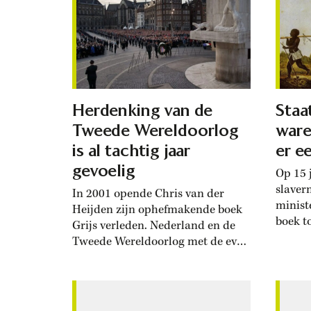
Herdenking van de
Staat
Tweede Wereldoorlog
ware
is al tachtig jaar
er e
gevoelig
Op 15 j
slaver
In 2001 opende Chris van der
minist
Heijden zijn ophefmakende boek
boek t
Grijs verleden. Nederland en de
Tweede Wereldoorlog met de even
briljante als provocatieve zinnen:
‘Eerst was er de oorlog, daarna het
verhaal van die oorlog. De oorlog
was erg, maar het verhaal maakte