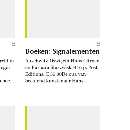
onvermijdelijk gevolg waren van
sen
de principiële verschillen...
ar
Boeken: Signalementen
reld in
Auschwitz-OświęcimHans Citroen
regor
en Barbara Starzyńska416 p. Post
Editions, Є 35,00De opa van
n boek
beeldend kunstenaar Hans
k. Neil
Citroen zat gevangen in
et
concentratiekamp Auschwitz, dat
t
hij altijd aanduidde als ‘je weet
e
wel’. Kleinzoon Citroen kwam vele
ven
jaren na de oorlog op een andere
n
manier in Auschwitz terecht: door
de liefde voor de Poolse Barbara