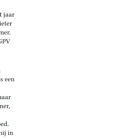
t jaar
ieter
mer.
 GPV
n
ls een
maar
ner,
oed.
ij in