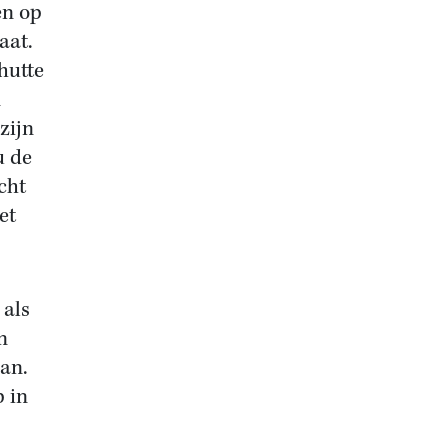
en op
aat.
hutte
n
zijn
u de
cht
et
 als
n
aan.
 in