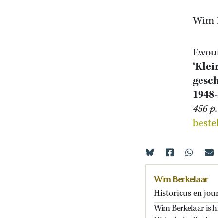
Wim 
Ewout
‘Klei
gesch
1948
456 p.
beste
Wim Berkelaar
Historicus en jour
Wim Berkelaar is his