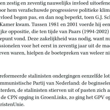
ren zestig en zeventig nauwelijks invloed uitoefen
oor hem verafschuwde progressieve politieke klim
nvloed begon pas, en dan nog beperkt, toen G.J. Sc
 Kamer kwam. Tussen 1981 en 2001 voerde hij ee
ijke oppositie, die ten tijde van Paars (1994-2002) 
epunt vond. Deze zakelijkheid was nodig, want n
ssionelen voor het eerst in zeventig jaar uit de ma
even waren, hielpen de boetepreken van weleer ni
reformeerde stalinisten ondergingen eenzelfde lot
mmunistische Partij van Nederland: de beginsele
terden, de stalinisten stierven uit of pasten zich 
 de CPN opging in GroenLinks, zo ging het GPV op
ristenUnie.