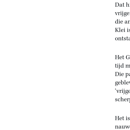
Dat h
vrijg
die a
Klei i
ontst
Het G
tijd 
Die p
geble
‘vrij
scher
Het i
nauwe