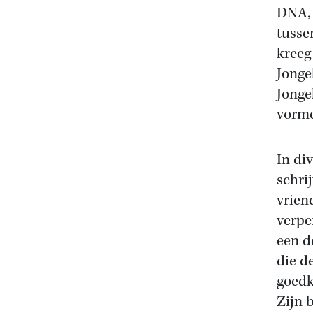
DNA, 
tusse
kreeg
Jonge
Jonge
vorm
In di
schri
vrien
verpe
een d
die de
goedk
Zijn 