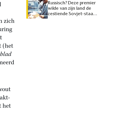
Russisch? Deze premier
d
wilde van zijn land de
zestiende Sovjet-staat
maken
n zich
uring
t
 (het
blad
rmeerd
wout
aakt-
 het