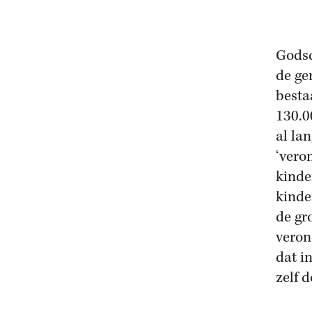
Godsd
de ge
besta
130.0
al la
‘vero
kinde
kinde
de gr
veron
dat i
zelf 