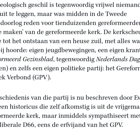
heologisch geschil is tegenwoordig vrijwel nieman
uit te leggen, maar was midden in de Tweede
doorlog reden voor tienduizenden gereformeerde
 te maken’ van de gereformeerde kerk. De kerksche
e tot het ontstaan van een heuse zuil, met alles wa
ij hoorde: eigen jeugdbewegingen, een eigen krant
ormeerd Gezinsblad
, tegenwoordig
Nederlands Dag
en) en zelfs een eigen politieke partij: het Gerefo
iek Verbond (GPV).
schiedenis van die partij is nu beschreven door E
een historicus die zelf afkomstig is uit de vrijgem
ormeerde kerk, maar inmiddels sympathiseert met
-liberale D66, eens de erfvijand van het GPV.