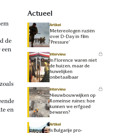
Actueel
Neem
Artikel
Metereologen ruziën
over D-Day in film
nd de
‘Pressure’
r een
Interview
In Florence waren niet
de huizen, maar de
huwelijken
onbetaalbaar
 zoals
Interview
Nieuwbouwwijken op
eende
Romeinse ruïnes: hoe
kunnen we erfgoed
kte en
bewaren?
Artikel
Is Bulgarije pro-