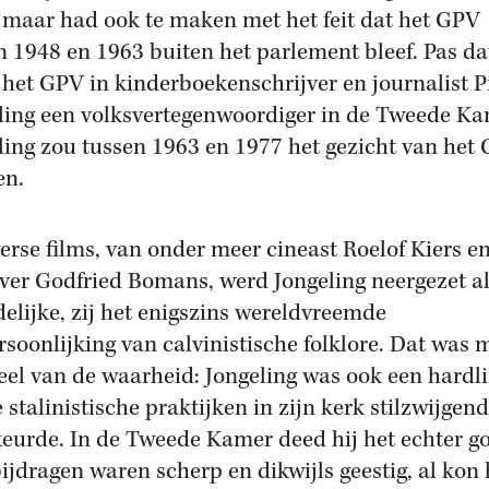
maar had ook te maken met het feit dat het GPV
n 1948 en 1963 buiten het parlement bleef. Pas da
 het GPV in kinderboekenschrijver en journalist P
ling een volksvertegenwoordiger in de Tweede Ka
ling zou tussen 1963 en 1977 het gezicht van het
en.
verse films, van onder meer cineast Roelof Kiers e
jver Godfried Bomans, werd Jongeling neergezet a
delijke, zij het enigszins wereldvreemde
rsoonlijking van calvinistische folklore. Dat was 
eel van de waarheid: Jongeling was ook een hardli
 stalinistische praktijken in zijn kerk stilzwijgend
eurde. In de Tweede Kamer deed hij het echter g
bijdragen waren scherp en dikwijls geestig, al kon h