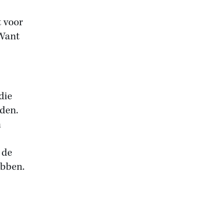
t voor
 Want
die
mden.
n
 de
ebben.