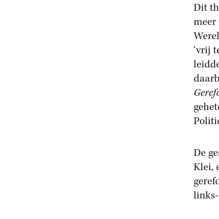
Dit t
meer 
Werel
‘vrij
leidd
daarb
Geref
gehet
Polit
De ge
Klei, 
geref
links