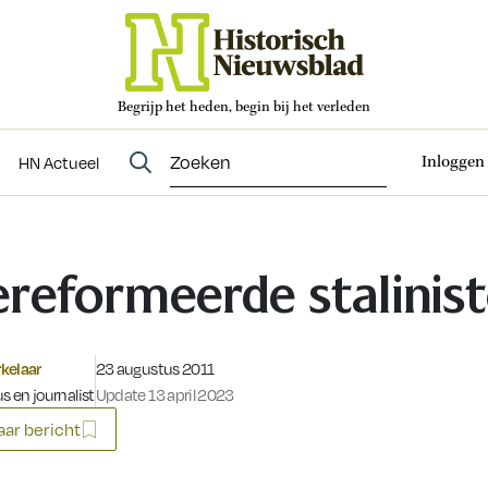
Begrijp het heden, begin bij het verleden
Abonneren
t
Evenementen
HN Actueel
Inloggen
HN Actueel
reformeerde stalinis
Gepubliceerd op:
kelaar
23 augustus 2011
s en journalist
Update 13 april 2023
ar bericht