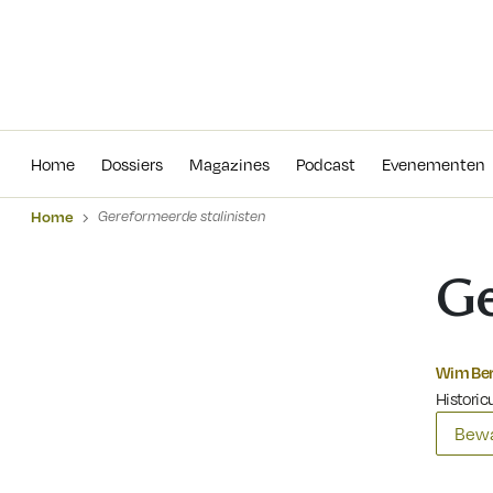
Home
Dossiers
Magazines
Podcas
Home
Dossiers
Magazines
Podcast
Evenementen
Home
Gereformeerde stalinisten
Ge
Wim Ber
Historicu
Bewa