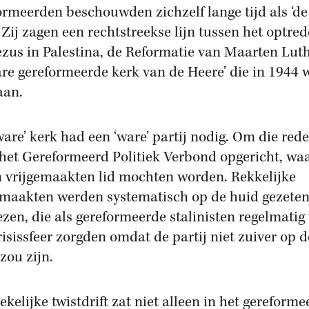
ormeerden beschouwden zichzelf lange tijd als ‘d
. Zij zagen een rechtstreekse lijn tussen het optre
ezus in Palestina, de Reformatie van Maarten Lut
are gereformeerde kerk van de Heere’ die in 1944 
aan.
ware’ kerk had een ‘ware’ partij nodig. Om die red
het Gereformeerd Politiek Verbond opgericht, wa
n vrijgemaakten lid mochten worden. Rekkelijke
emaakten werden systematisch op de huid gezeten
ezen, die als gereformeerde stalinisten regelmatig
risissfeer zorgden omdat de partij niet zuiver op d
zou zijn.
ekelijke twistdrift zat niet alleen in het gereform