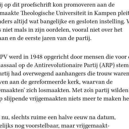
ij op dit proefschrift kon promoveren aan de
emaakte Theologische Universiteit in Kampen plei
nders altijd wat bangelijke en gesloten instelling.
s niet mals in zijn oordelen, vooral niet over het
aan en de eerste jaren van de partij.
PV werd in 1948 opgericht door mensen die voor 
massaal op de Antirevolutionaire Partij (ARP) ste
artij had overwegend aanhangers die trouw ware
ven aan de gereformeerde kerk, waarvan de
gemaakten’ zich losmaakten. Met zo’n partij wilden
p slijpende vrijgemaakten niets meer te maken h
s nu, slechts ruime een halve eeuw na datum,
lijks nog voorstelbaar, maar vrijgemaakt-