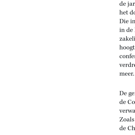
de ja
het d
Die i
in de
zakel
hoogt
confe
verdr
meer.
De ge
de Co
verwa
Zoals
de Ch