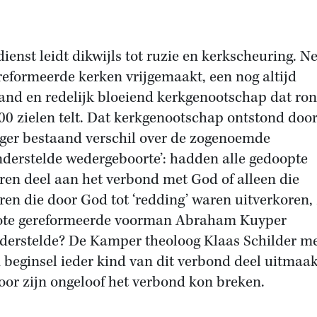
ienst leidt dikwijls tot ruzie en kerkscheuring. 
reformeerde kerken vrijgemaakt, een nog altijd
and en redelijk bloeiend kerkgenootschap dat ro
00 zielen telt. Dat kerkgenootschap ontstond doo
nger bestaand verschil over de zogenoemde
nderstelde wedergeboorte’: hadden alle gedoopte
ren deel aan het verbond met God of alleen die
ren die door God tot ‘redding’ waren uitverkoren,
ote gereformeerde voorman Abraham Kuyper
derstelde? De Kamper theoloog Klaas Schilder m
n beginsel ieder kind van dit verbond deel uitmaa
door zijn ongeloof het verbond kon breken.