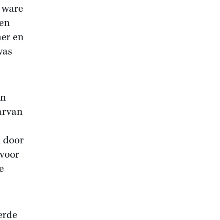
e ware
den
her en
was
en
arvan
 door
 voor
e
eerde