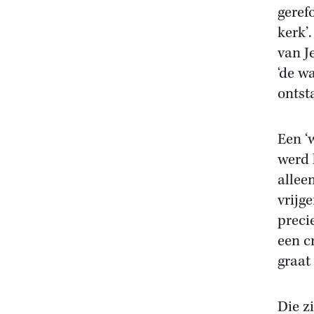
geref
kerk’
van J
‘de w
ontst
Een ‘
werd 
allee
vrijg
preci
een c
graat 
Die zi