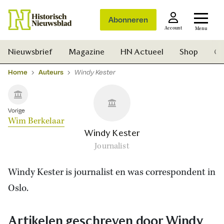
Abonneren
Account
Menu
Nieuwsbrief
Magazine
HN Actueel
Shop
Ge
Home
Auteurs
Windy Kester
Vorige
Wim Berkelaar
Windy Kester
Journalist
Windy Kester is journalist en was correspondent in
Oslo.
Zoek
Artikelen geschreven door Windy