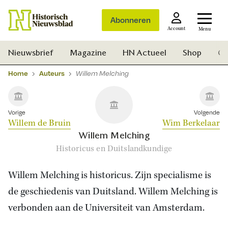
Abonneren
Account
Menu
Nieuwsbrief
Magazine
HN Actueel
Shop
Ge
Home
Auteurs
Willem Melching
Vorige
Volgende
Willem de Bruin
Wim Berkelaar
Willem Melching
Historicus en Duitslandkundige
Willem Melching is historicus. Zijn specialisme is
de geschiedenis van Duitsland. Willem Melching is
verbonden aan de Universiteit van Amsterdam.
Zoek