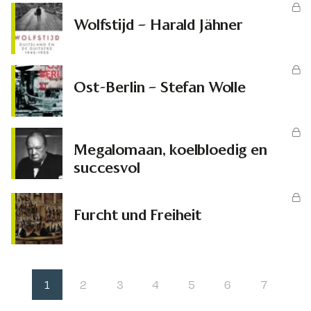
Wolfstijd – Harald Jähner
Ost-Berlin – Stefan Wolle
Megalomaan, koelbloedig en
succesvol
Furcht und Freiheit
1
2
3
4
5
6
7