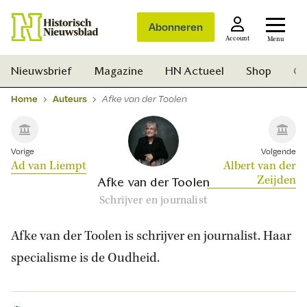
Abonneren
Account
Menu
Nieuwsbrief
Magazine
HN Actueel
Shop
Ge
Home
Auteurs
Afke van der Toolen
Vorige
Volgende
Ad van Liempt
Albert van der
Zeijden
Afke van der Toolen
Schrijver en journalist
Afke van der Toolen is schrijver en journalist. Haar
specialisme is de Oudheid.
Zoek