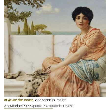
Afke van der Toolen
Schrijver en journalist
Gepubliceerd op:
3 november 2022
Update 23 september 2025