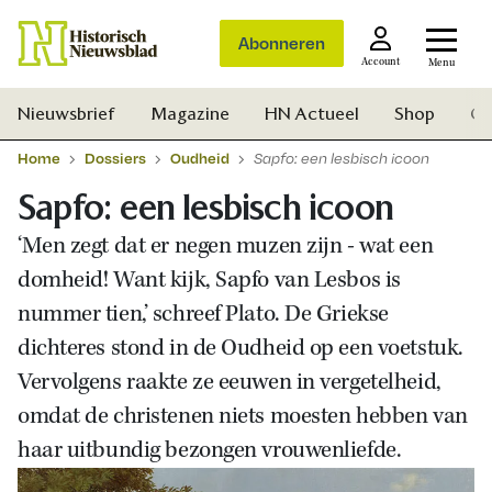
Abonneren
Account
Menu
Nieuwsbrief
Magazine
HN Actueel
Shop
Ge
Home
Dossiers
Oudheid
Sapfo: een lesbisch icoon
Sapfo: een lesbisch icoon
‘
Men zegt dat er negen muzen zijn - wat een
domheid! Want kijk, Sapfo van Lesbos is
nummer tien,’ schreef Plato. De Griekse
dichteres stond in de Oudheid op een voetstuk.
Vervolgens raakte ze eeuwen in vergetelheid,
omdat de christenen niets moesten hebben van
haar uitbundig bezongen vrouwenliefde.
Zoek