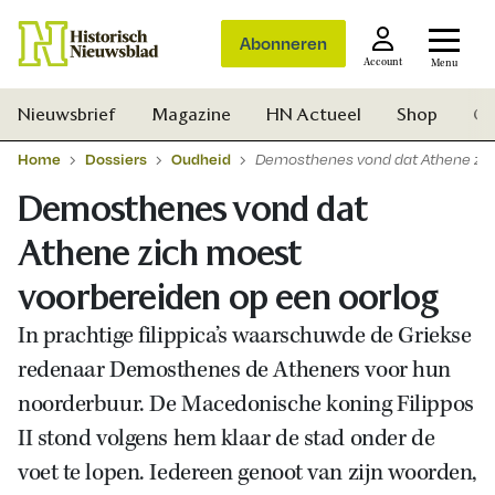
Abonneren
Account
Menu
Nieuwsbrief
Magazine
HN Actueel
Shop
Ge
Home
Dossiers
Oudheid
Demosthenes vond dat Athene zic
Demosthenes vond dat
Athene zich moest
voorbereiden op een oorlog
In prachtige filippica’s waarschuwde de Griekse
redenaar Demosthenes de Atheners voor hun
noorderbuur. De Macedonische koning Filippos
II stond volgens hem klaar de stad onder de
voet te lopen. Iedereen genoot van zijn woorden,
Zoek