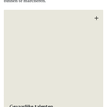
binnen te marcheren.
Afbeelding van Filippos II op een munt uit de
tweede eeuw v.Chr. Bron: Bridgeman Images.
Gevaarlijke talenten