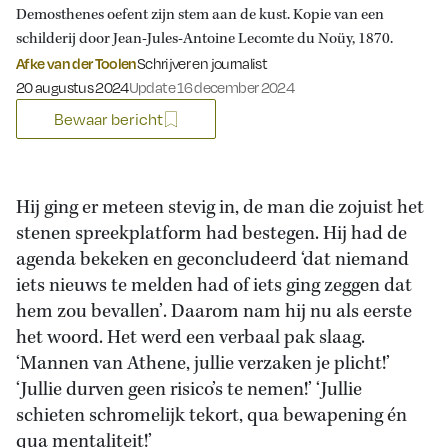
Demosthenes oefent zijn stem aan de kust. Kopie van een
schilderij door Jean-Jules-Antoine Lecomte du Noüy, 1870.
Afke van der Toolen
Schrijver en journalist
Gepubliceerd op:
20 augustus 2024
Update 16 december 2024
Bewaar bericht
Hij ging er meteen stevig in, de man die zojuist het
stenen spreekplatform had bestegen. Hij had de
agenda bekeken en geconcludeerd ‘dat niemand
iets nieuws te melden had of iets ging zeggen dat
hem zou bevallen’. Daarom nam hij nu als eerste
het woord. Het werd een verbaal pak slaag.
‘Mannen van Athene, jullie verzaken je plicht!’
‘Jullie durven geen risico’s te nemen!’ ‘Jullie
schieten schromelijk tekort, qua bewapening én
qua mentaliteit!’