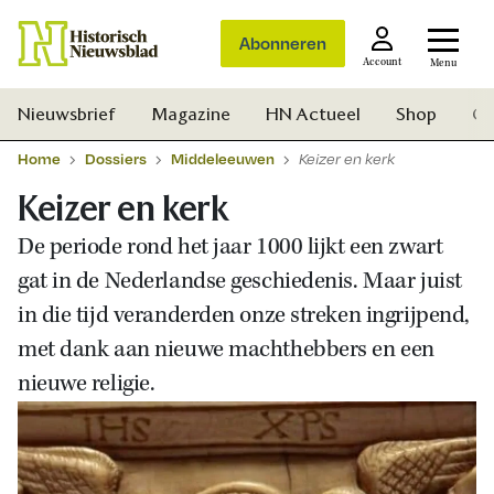
Abonneren
Account
Menu
Nieuwsbrief
Magazine
HN Actueel
Shop
Ge
Home
Dossiers
Middeleeuwen
Keizer en kerk
Keizer en kerk
De periode rond het jaar 1000 lijkt een zwart
gat in de Nederlandse geschiedenis. Maar juist
in die tijd veranderden onze streken ingrijpend,
met dank aan nieuwe machthebbers en een
nieuwe religie.
Zoek