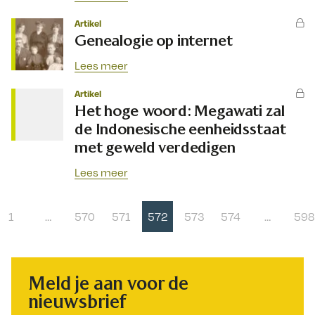
Artikel
Genealogie op internet
Lees meer
Artikel
Het hoge woord: Megawati zal
de Indonesische eenheidsstaat
met geweld verdedigen
Lees meer
1
…
570
571
572
573
574
…
598
Meld je aan voor de
nieuwsbrief