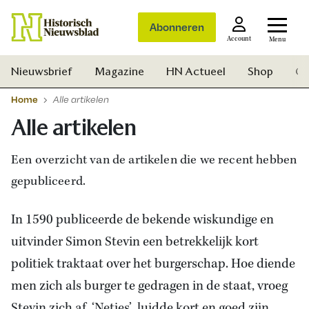
Abonneren
Account
Menu
Nieuwsbrief
Magazine
HN Actueel
Shop
Ge
Home
Alle artikelen
Alle artikelen
Een overzicht van de artikelen die we recent hebben
gepubliceerd.
In 1590 publiceerde de bekende wiskundige en
uitvinder Simon Stevin een betrekkelijk kort
politiek traktaat over het burgerschap. Hoe diende
men zich als burger te gedragen in de staat, vroeg
Zoek
Stevin zich af. ‘Netjes’, luidde kort en goed zijn