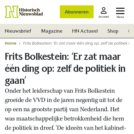
Abonneren
Account
Menu
Nieuwsbrief
Magazine
HN Actueel
Shop
Ge
Home
Frits Bolkestein: ‘Er zat maar één ding op: zelf de politiek in
Frits Bolkestein: ‘Er zat maar
één ding op: zelf de politiek in
gaan’
Onder het leiderschap van Frits Bolkestein
groeide de VVD in de jaren negentig uit tot de
op een na grootste partij van Nederland. Het
was maatschappelijke betrokkenheid die hem
de politiek in dreef. 'De ideeën van het kabinet-
Zoek