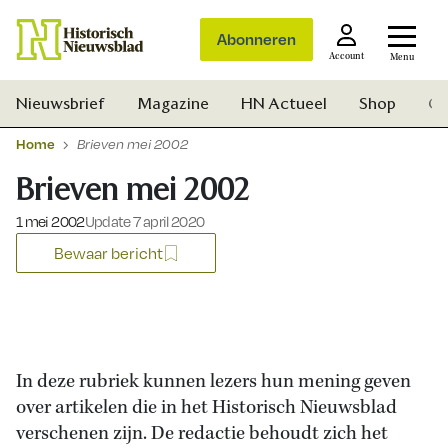
Abonneren
Account
Menu
Nieuwsbrief
Magazine
HN Actueel
Shop
Ge
Home
Brieven mei 2002
Brieven mei 2002
Gepubliceerd op:
1 mei 2002
Update 7 april 2020
Bewaar bericht
In deze rubriek kunnen lezers hun mening geven
over artikelen die in het Historisch Nieuwsblad
Zoek
verschenen zijn. De redactie behoudt zich het